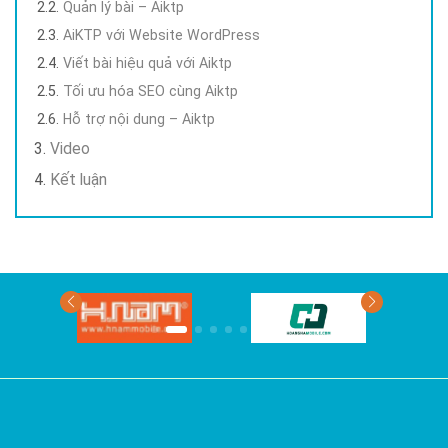
Quản lý bài – Aiktp
AiKTP với Website WordPress
Viết bài hiệu quả với Aiktp
Tối ưu hóa SEO cùng Aiktp
Hỗ trợ nội dung – Aiktp
Video
Kết luận