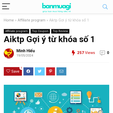
Home
»
Affiliate program
»
Aiktp Gợi ý từ khóa số 1
Affiliate program
Top Coupon
Top Review
Aiktp Gợi ý từ khóa số 1
Minh Hiếu
257
Views
0
19/05/2024
0
Save