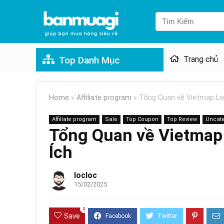
Top Danh Mục
Trang chủ
Home
»
Affiliate program
»
Tổng Quan về Vietmap Live
Affiliate program
Sale
Top Coupon
Top Review
Uncate
Tổng Quan về Vietmap 
Ích
locloc
15/02/2025
0
Save