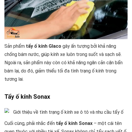
Sản phẩm
tẩy ố kính Glaco
gây ấn tượng bởi khả năng
chống bám nước, giúp kính xe luôn trong suốt và sạch sẽ.
Ngoài ra, sản phẩm này còn có khả năng ngăn cản cặn bẩn
bám lại, do đó, giảm thiểu tối đa tình trạng ố kính trong
tương lai.
Tẩy ố kính Sonax
Cuối cùng, phải nhắc đến
tẩy ố kính Sonax
– một cái tên
quen thuộc với nhiều tài xế. Sonax không chỉ tẩy sạch vết ố