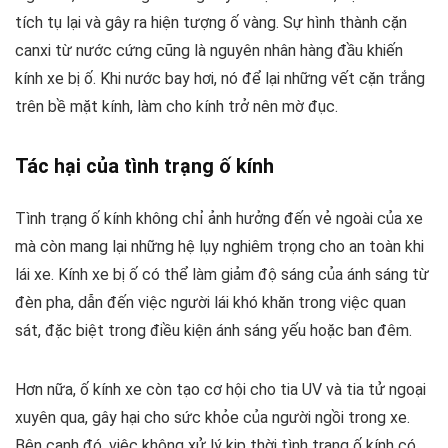
tích tụ lại và gây ra hiện tượng ố vàng. Sự hình thành cặn
canxi từ nước cứng cũng là nguyên nhân hàng đầu khiến
kính xe bị ố. Khi nước bay hơi, nó để lại những vết cặn trắng
trên bề mặt kính, làm cho kính trở nên mờ đục.
Tác hại của tình trạng ố kính
Tình trạng ố kính không chỉ ảnh hưởng đến vẻ ngoài của xe
mà còn mang lại những hệ lụy nghiêm trọng cho an toàn khi
lái xe. Kính xe bị ố có thể làm giảm độ sáng của ánh sáng từ
đèn pha, dẫn đến việc người lái khó khăn trong việc quan
sát, đặc biệt trong điều kiện ánh sáng yếu hoặc ban đêm.
Hơn nữa, ố kính xe còn tạo cơ hội cho tia UV và tia tử ngoại
xuyên qua, gây hại cho sức khỏe của người ngồi trong xe.
Bên cạnh đó, việc không xử lý kịp thời tình trạng ố kính có