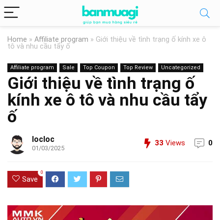
Home
»
Affiliate program
»
Giới thiệu về tình trạng ố kính xe ô
tô và nhu cầu tẩy ố
Affiliate program
Sale
Top Coupon
Top Review
Uncategorized
Giới thiệu về tình trạng ố
kính xe ô tô và nhu cầu tẩy
ố
locloc
33
Views
0
01/03/2025
0
Save