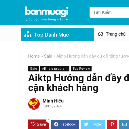
Top Danh Mục
Trang chủ
Home
»
Sale
»
Aiktp Hướng dẫn đầy đủ để tăng tương
Sale
Affiliate program
Top Review
Aiktp Hướng dẫn đầy đ
cận khách hàng
Minh Hiếu
19/05/2024
0
Save