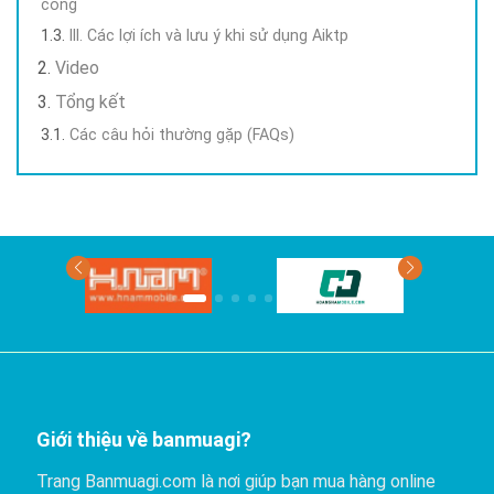
công
III. Các lợi ích và lưu ý khi sử dụng Aiktp
Video
Tổng kết
Các câu hỏi thường gặp (FAQs)
Giới thiệu về banmuagi?
Trang Banmuagi.com là nơi giúp bạn mua hàng online