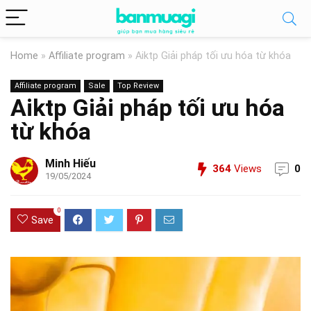
Home
»
Affiliate program
»
Aiktp Giải pháp tối ưu hóa từ khóa
Affiliate program
Sale
Top Review
Aiktp Giải pháp tối ưu hóa
từ khóa
Minh Hiếu
364
Views
0
19/05/2024
0
Save