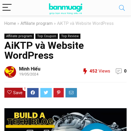
Home
»
Affiliate program
»
AiKTP và Website WordPress
Affiliate program
Top Coupon
Top Review
AiKTP và Website
WordPress
Minh Hiếu
452
Views
0
19/05/2024
0
Save