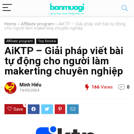
Home
»
Affiliate program
»
AiKTP – Giải pháp viết bài tự động
cho người làm makerting chuyên nghiệp
Affiliate program
Top Review
AiKTP – Giải pháp viết bài
tự động cho người làm
makerting chuyên nghiệp
Minh Hiếu
166
Views
0
19/05/2024
0
Save