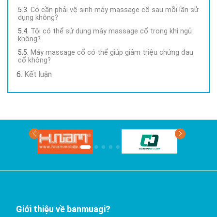
Có cần phải vệ sinh máy massage cổ sau mỗi lần sử
dụng không?
Tôi có thể sử dụng máy massage cổ trong khi ngủ
không?
Máy massage cổ có thể giúp giảm triệu chứng đau
cổ không?
Kết luận
Giới thiệu về banmuagi?