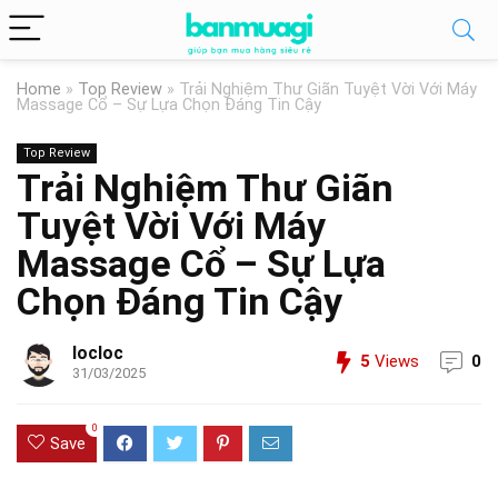
Home
»
Top Review
»
Trải Nghiệm Thư Giãn Tuyệt Vời Với Máy
Massage Cổ – Sự Lựa Chọn Đáng Tin Cậy
Top Review
Trải Nghiệm Thư Giãn
Tuyệt Vời Với Máy
Massage Cổ – Sự Lựa
Chọn Đáng Tin Cậy
locloc
5
Views
0
31/03/2025
0
Save