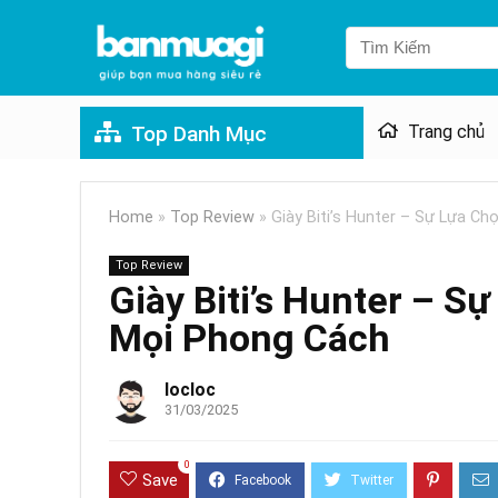
Top Danh Mục
Trang chủ
Home
»
Top Review
»
Giày Biti’s Hunter – Sự Lựa 
Top Review
Giày Biti’s Hunter – 
Mọi Phong Cách
locloc
31/03/2025
0
Save