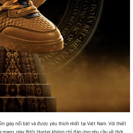
m giày nổi bật và được yêu thích nhất tại Việt Nam. Với thiết
hi mang, giày Biti’s Hunter không chỉ đáp ứng nhu cầu về thời