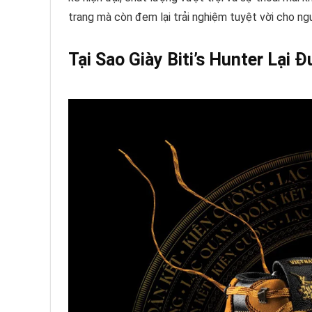
trang mà còn đem lại trải nghiệm tuyệt vời cho ng
Tại Sao Giày Biti’s Hunter Lại 