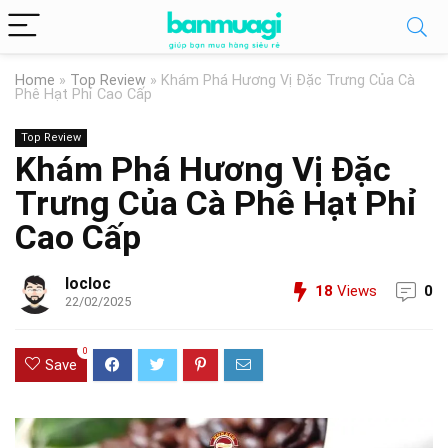
Home
»
Top Review
»
Khám Phá Hương Vị Đặc Trưng Của Cà
Phê Hạt Phỉ Cao Cấp
Top Review
Khám Phá Hương Vị Đặc
Trưng Của Cà Phê Hạt Phỉ
Cao Cấp
locloc
18
Views
0
22/02/2025
0
Save