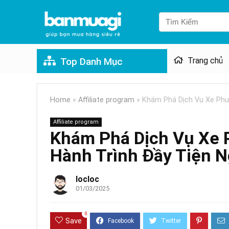
Top Danh Mục
Trang chủ
Home
»
Affiliate program
»
Khám Phá Dịch Vụ Xe Phư
Affiliate program
Khám Phá Dịch Vụ Xe 
Hành Trình Đầy Tiện N
locloc
01/03/2025
0
Save