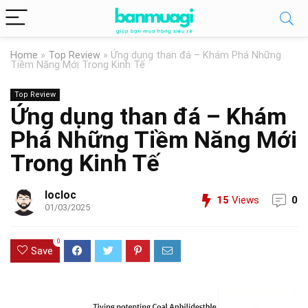
Home
»
Top Review
»
Ứng dụng than đá – Khám Phá Những
Tiềm Năng Mới Trong Kinh Tế
Top Review
Ứng dụng than đá – Khám
Phá Những Tiềm Năng Mới
Trong Kinh Tế
locloc
15
Views
0
01/03/2025
0
Save