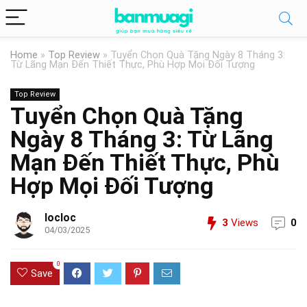
Home
»
Top Review
»
Tuyển Chọn Quà Tặng Ngày 8 Tháng 3:
Từ Lãng Mạn Đến Thiết Thực, Phù Hợp Mọi Đối Tượng
Top Review
Tuyển Chọn Quà Tặng
Ngày 8 Tháng 3: Từ Lãng
Mạn Đến Thiết Thực, Phù
Hợp Mọi Đối Tượng
locloc
3
Views
0
04/03/2025
0
Save