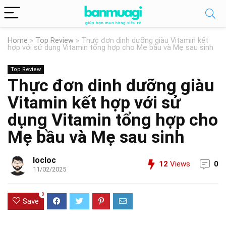
Home
»
Top Review
»
Thực đơn dinh dưỡng giàu Vitamin kết
hợp với sử dụng Vitamin tổng hợp cho Mẹ bầu và Mẹ sau sinh
Top Review
Thực đơn dinh dưỡng giàu
Vitamin kết hợp với sử
dụng Vitamin tổng hợp cho
Mẹ bầu và Mẹ sau sinh
locloc
12
Views
0
11/02/2025
0
Save