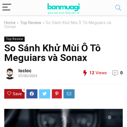
Home
»
Top Review
»
So Sánh Khử Mùi Ô Tô Meguiars và
Sonax
Top Review
So Sánh Khử Mùi Ô Tô
Meguiars và Sonax
locloc
12
Views
0
07/03/2025
0
Save