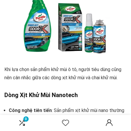
Khi lựa chọn sản phẩm khử mùi ô tô, người tiêu dùng cũng
nên cân nhắc giữa các dòng xịt khử mùi và chai khử mùi.
Dòng Xịt Khử Mùi Nanotech
Công nghệ tiên tiến
: Sản phẩm xịt khử mùi nano thường
có khả năng khử mùi và diệt khuẩn vượt trội nhờ vào công
0
nghệ tiên tiến.