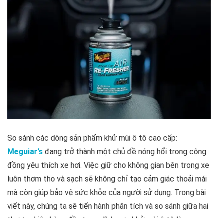
So sánh các dòng sản phẩm khử mùi ô tô cao cấp:
Meguiar’s
đang trở thành một chủ đề nóng hổi trong cộng
đồng yêu thích xe hơi. Việc giữ cho không gian bên trong xe
luôn thơm tho và sạch sẽ không chỉ tạo cảm giác thoải mái
mà còn giúp bảo vệ sức khỏe của người sử dụng. Trong bài
viết này, chúng ta sẽ tiến hành phân tích và so sánh giữa hai