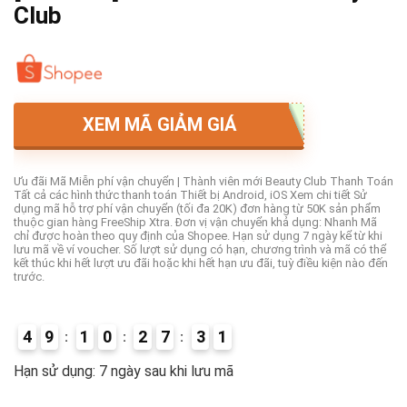
Club
XEM MÃ GIẢM GIÁ
Ưu đãi Mã Miễn phí vận chuyển | Thành viên mới Beauty Club Thanh Toán
Tất cả các hình thức thanh toán Thiết bị Android, iOS Xem chi tiết Sử
dụng mã hỗ trợ phí vận chuyển (tối đa 20K) đơn hàng từ 50K sản phẩm
thuộc gian hàng FreeShip Xtra. Đơn vị vận chuyển khả dụng: Nhanh Mã
chỉ được hoàn theo quy định của Shopee. Hạn sử dụng 7 ngày kể từ khi
lưu mã về ví voucher. Số lượt sử dụng có hạn, chương trình và mã có thể
kết thúc khi hết lượt ưu đãi hoặc khi hết hạn ưu đãi, tuỳ điều kiện nào đến
trước.
4
9
1
0
2
7
3
0
5
Hạn sử dụng: 7 ngày sau khi lưu mã
2