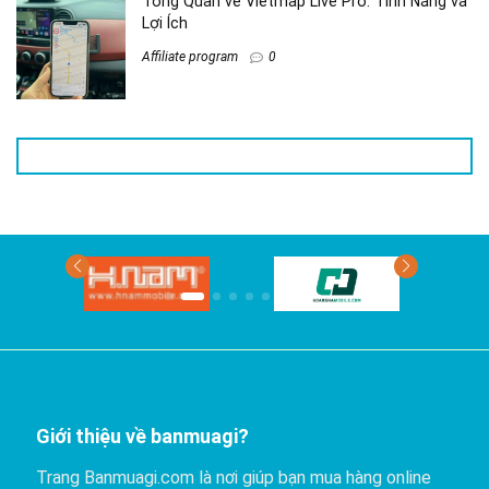
Tổng Quan về Vietmap Live Pro: Tính Năng và
Lợi Ích
Affiliate program
0
Giới thiệu về banmuagi?
Trang Banmuagi.com là nơi giúp bạn mua hàng online