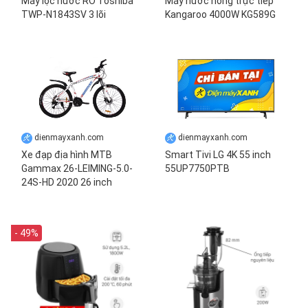
Máy lọc nước RO Toshiba
Máy nước nóng trực tiếp
TWP-N1843SV 3 lõi
Kangaroo 4000W KG589G
dienmayxanh.com
dienmayxanh.com
Xe đạp địa hình MTB
Smart Tivi LG 4K 55 inch
Gammax 26-LEIMING-5.0-
55UP7750PTB
24S-HD 2020 26 inch
- 49%