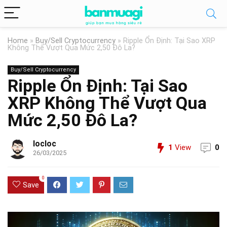
Home
»
Buy/Sell Cryptocurrency
»
Ripple Ổn Định: Tại Sao XRP
Không Thể Vượt Qua Mức 2,50 Đô La?
Buy/Sell Cryptocurrency
Ripple Ổn Định: Tại Sao
XRP Không Thể Vượt Qua
Mức 2,50 Đô La?
locloc
1
View
0
26/03/2025
0
Save