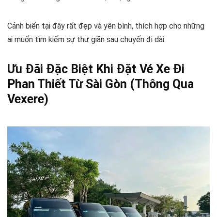
Cảnh biển tại đây rất đẹp và yên bình, thích hợp cho những
ai muốn tìm kiếm sự thư giãn sau chuyến đi dài.
Ưu Đãi Đặc Biệt Khi Đặt Vé Xe Đi
Phan Thiết Từ Sài Gòn (Thông Qua
Vexere)