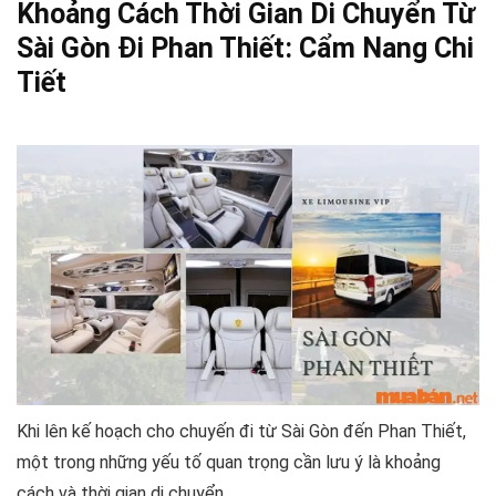
Khoảng Cách Thời Gian Di Chuyển Từ
Sài Gòn Đi Phan Thiết: Cẩm Nang Chi
Tiết
Khi lên kế hoạch cho chuyến đi từ Sài Gòn đến Phan Thiết,
một trong những yếu tố quan trọng cần lưu ý là khoảng
cách và thời gian di chuyển.