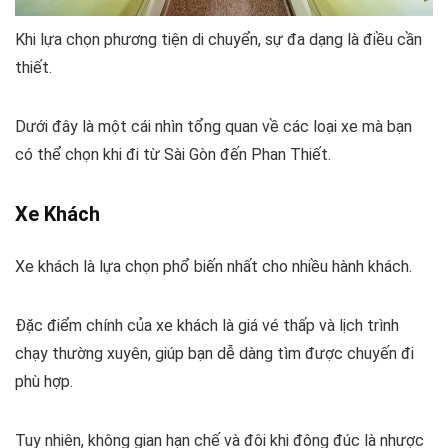
Khi lựa chọn phương tiện di chuyển, sự đa dạng là điều cần
thiết.
Dưới đây là một cái nhìn tổng quan về các loại xe mà bạn
có thể chọn khi đi từ Sài Gòn đến Phan Thiết.
Xe Khách
Xe khách là lựa chọn phổ biến nhất cho nhiều hành khách.
Đặc điểm chính của xe khách là giá vé thấp và lịch trình
chạy thường xuyên, giúp bạn dễ dàng tìm được chuyến đi
phù hợp.
Tuy nhiên, không gian hạn chế và đôi khi đông đúc là nhược