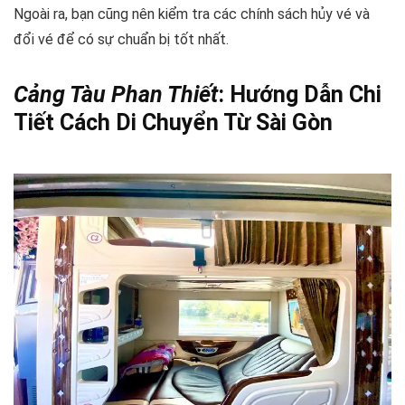
Ngoài ra, bạn cũng nên kiểm tra các chính sách hủy vé và
đổi vé để có sự chuẩn bị tốt nhất.
Cảng Tàu Phan Thiết
: Hướng Dẫn Chi
Tiết Cách Di Chuyển Từ Sài Gòn