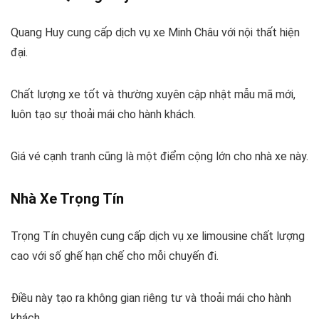
Quang Huy cung cấp dịch vụ xe Minh Châu với nội thất hiện
đại.
Chất lượng xe tốt và thường xuyên cập nhật mẫu mã mới,
luôn tạo sự thoải mái cho hành khách.
Giá vé cạnh tranh cũng là một điểm cộng lớn cho nhà xe này.
Nhà Xe Trọng Tín
Trọng Tín chuyên cung cấp dịch vụ xe limousine chất lượng
cao với số ghế hạn chế cho mỗi chuyến đi.
Điều này tạo ra không gian riêng tư và thoải mái cho hành
khách.