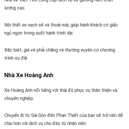
lượng cao.
Nội thất xe sạch sẽ và thoải mái, giúp hành khách có giấc
ngủ ngon trong suốt hành trình dài.
Đặc biệt, giá vé phải chăng và thường xuyên có chương
trình ưu đãi.
Nhà Xe Hoàng Anh
Xe Hoàng Anh nổi tiếng với thái độ phục vụ thân thiện và
chuyên nghiệp.
Chuyến đi từ Sài Gòn đến Phan Thiết của bạn sẽ trở nên dễ
chịu hơn với dịch vụ chu đáo từ nhân viên.