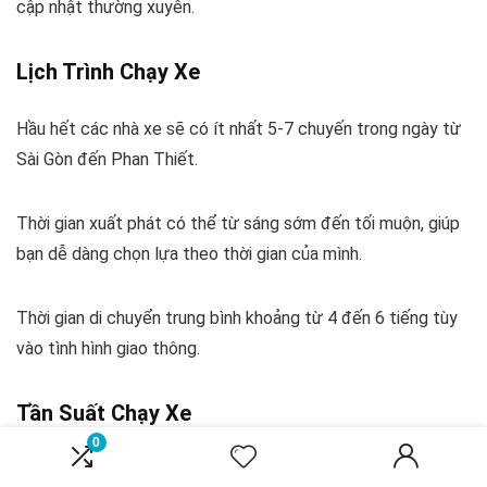
cập nhật thường xuyên.
Lịch Trình Chạy Xe
Hầu hết các nhà xe sẽ có ít nhất 5-7 chuyến trong ngày từ
Sài Gòn đến Phan Thiết.
Thời gian xuất phát có thể từ sáng sớm đến tối muộn, giúp
bạn dễ dàng chọn lựa theo thời gian của mình.
Thời gian di chuyển trung bình khoảng từ 4 đến 6 tiếng tùy
vào tình hình giao thông.
Tần Suất Chạy Xe
0
Một trong những điểm mạnh là tần suất chạy xe khá cao.