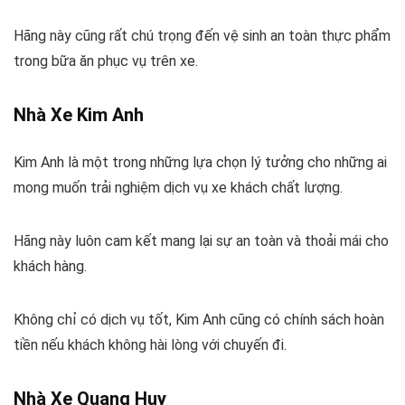
Hãng này cũng rất chú trọng đến vệ sinh an toàn thực phẩm
trong bữa ăn phục vụ trên xe.
Nhà Xe Kim Anh
Kim Anh là một trong những lựa chọn lý tưởng cho những ai
mong muốn trải nghiệm dịch vụ xe khách chất lượng.
Hãng này luôn cam kết mang lại sự an toàn và thoải mái cho
khách hàng.
Không chỉ có dịch vụ tốt, Kim Anh cũng có chính sách hoàn
tiền nếu khách không hài lòng với chuyến đi.
Nhà Xe Quang Huy