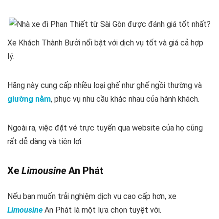
Xe Khách Thành Bưởi nổi bật với dịch vụ tốt và giá cả hợp
lý.
Hãng này cung cấp nhiều loại ghế như ghế ngồi thường và
giường nằm
, phục vụ nhu cầu khác nhau của hành khách.
Ngoài ra, việc đặt vé trực tuyến qua website của họ cũng
rất dễ dàng và tiện lợi.
Xe
Limousine
An Phát
Nếu bạn muốn trải nghiệm dịch vụ cao cấp hơn, xe
Limousine
An Phát là một lựa chọn tuyệt vời.