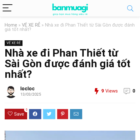
Home
»
VÉ XE RẺ
»
Nhà xe đi Phan Thiết từ Sài Gòn được đánh
giá tốt nhất?
VÉ XE RẺ
Nhà xe đi Phan Thiết từ
Sài Gòn được đánh giá tốt
nhất?
locloc
9
Views
0
13/03/2025
0
Save