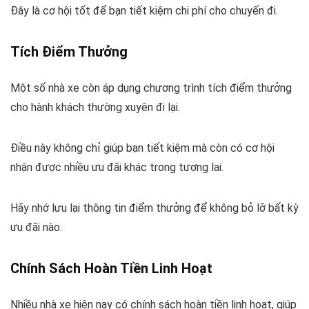
Đây là cơ hội tốt để bạn tiết kiệm chi phí cho chuyến đi.
Tích Điểm Thưởng
Một số nhà xe còn áp dụng chương trình tích điểm thưởng
cho hành khách thường xuyên đi lại.
Điều này không chỉ giúp bạn tiết kiệm mà còn có cơ hội
nhận được nhiều ưu đãi khác trong tương lai.
Hãy nhớ lưu lại thông tin điểm thưởng để không bỏ lỡ bất kỳ
ưu đãi nào.
Chính Sách Hoàn Tiền Linh Hoạt
Nhiều nhà xe hiện nay có chính sách hoàn tiền linh hoạt, giúp