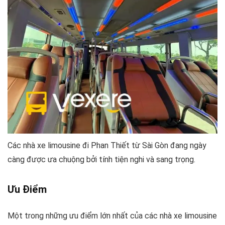
Các nhà xe limousine đi Phan Thiết từ Sài Gòn đang ngày
càng được ưa chuộng bởi tính tiện nghi và sang trọng.
Ưu Điểm
Một trong những ưu điểm lớn nhất của các nhà xe limousine