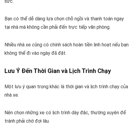
sức.
Bạn có thể dễ dàng lựa chọn chỗ ngồi và thanh toán ngay
tại nhà mà không cần phải đến trực tiếp văn phòng.
Nhiều nhà xe cũng có chính sách hoàn tiền linh hoạt nếu bạn
không thể đi vào ngày đã đặt.
Lưu Ý Đến Thời Gian và Lịch Trình Chạy
Một lưu ý quan trọng khác là thời gian và lịch trình chạy của
nhà xe.
Nên chọn những xe có lịch trình dày đặc, thường xuyên để
tránh phải chờ đợi lâu.