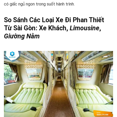
có giấc ngủ ngon trong suốt hành trình.
So Sánh Các Loại Xe Đi Phan Thiết
Từ Sài Gòn: Xe Khách,
Limousine
,
Giường Nằm