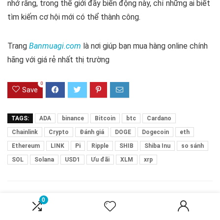
nhớ rằng, trong thế giới đầy biến động này, chỉ những ai biết
tìm kiếm cơ hội mới có thể thành công.
Trang
Banmuagi.com
là nơi giúp bạn mua hàng online chính
hãng với giá rẻ nhất thị trường
0
Save
TAGS:
ADA
binance
Bitcoin
btc
Cardano
Chainlink
Crypto
Đánh giá
DOGE
Dogecoin
eth
Ethereum
LINK
Pi
Ripple
SHIB
Shiba Inu
so sánh
SOL
Solana
USD1
Ưu đãi
XLM
xrp
Related Articles
0