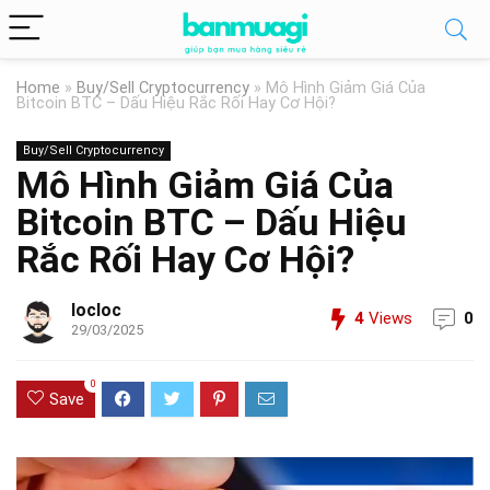
Home
»
Buy/Sell Cryptocurrency
»
Mô Hình Giảm Giá Của
Bitcoin BTC – Dấu Hiệu Rắc Rối Hay Cơ Hội?
Buy/Sell Cryptocurrency
Mô Hình Giảm Giá Của
Bitcoin BTC – Dấu Hiệu
Rắc Rối Hay Cơ Hội?
locloc
4
Views
0
29/03/2025
0
Save