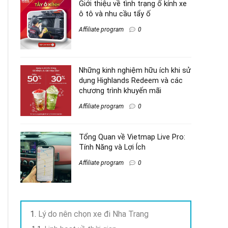
Giới thiệu về tình trạng ố kính xe
ô tô và nhu cầu tẩy ố
Affiliate program
0
Những kinh nghiệm hữu ích khi sử
dụng Highlands Redeem và các
chương trình khuyến mãi
Affiliate program
0
Tổng Quan về Vietmap Live Pro:
Tính Năng và Lợi Ích
Affiliate program
0
Lý do nên chọn xe đi Nha Trang