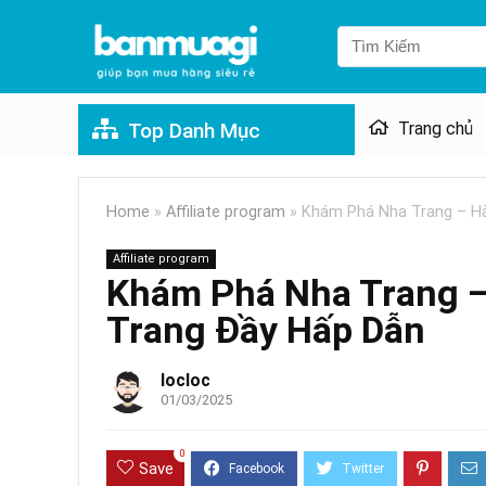
Top Danh Mục
Trang chủ
Home
»
Affiliate program
»
Khám Phá Nha Trang – Hà
Affiliate program
Khám Phá Nha Trang –
Trang Đầy Hấp Dẫn
locloc
01/03/2025
0
Save