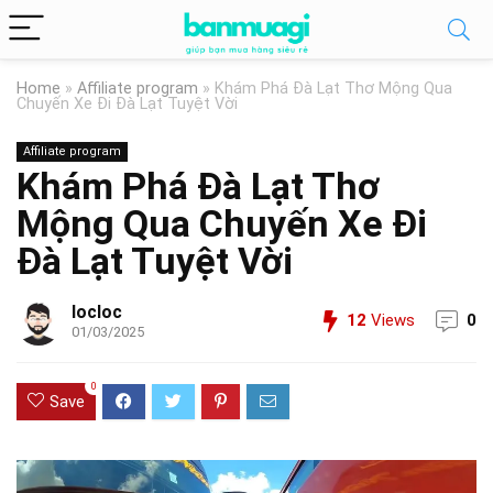
Home
»
Affiliate program
»
Khám Phá Đà Lạt Thơ Mộng Qua
Chuyến Xe Đi Đà Lạt Tuyệt Vời
Affiliate program
Khám Phá Đà Lạt Thơ
Mộng Qua Chuyến Xe Đi
Đà Lạt Tuyệt Vời
locloc
12
Views
0
01/03/2025
0
Save