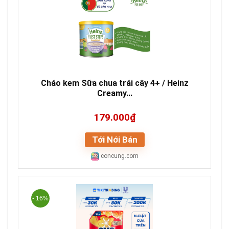
Cháo kem Sữa chua trái cây 4+ / Heinz
Creamy...
179.000₫
Tới Nới Bán
concung.com
- 16%