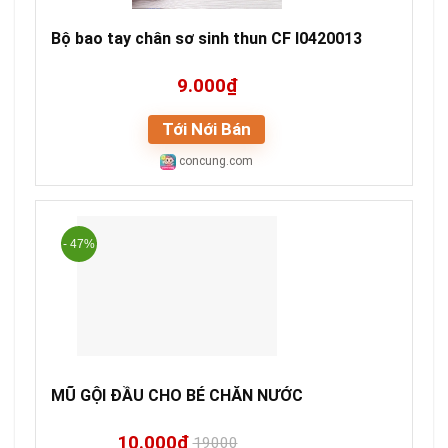
Bộ bao tay chân sơ sinh thun CF I0420013
9.000₫
Tới Nới Bán
concung.com
- 47%
MŨ GỘI ĐẦU CHO BÉ CHĂN NƯỚC
10.000₫
19000