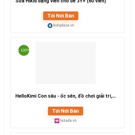
Sữa Hikid dạng viên cho bé 3Y+ (60 viên)
Tới Nới Bán
kidsplaza.vn
- 100%
HelloKimi Con sâu - ốc sên, đồ chơi giải trí,...
Tới Nới Bán
lazada.vn