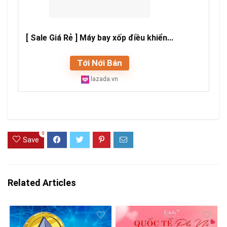
[ Sale Giá Rẻ ] Máy bay xốp điều khiển...
Tới Nới Bán
lazada.vn
0
Save
Related Articles