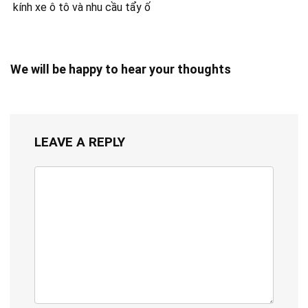
kính xe ô tô và nhu cầu tẩy ố
khi sử dụng Highlands
Redeem và các chương
trình khuyến mãi
We will be happy to hear your thoughts
LEAVE A REPLY