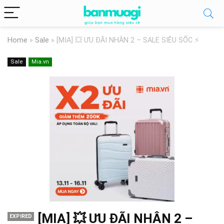
Home
»
Sale
»
[MIA] 💥 ƯU ĐÃI NHÂN 2 – SALE SIÊU SỐC ⚡
Sale
Mia.vn
[MIA] 💥 ƯU ĐÃI NHÂN 2 –
EXPIRED