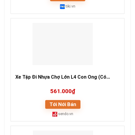
tiki.vn
Xe Tập Đi Nhựa Chợ Lớn L4 Con Ong (Có...
561.000₫
Tới Nới Bán
sendo.vn