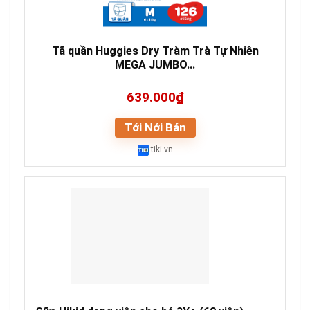
Tã quần Huggies Dry Tràm Trà Tự Nhiên
MEGA JUMBO...
639.000₫
Tới Nới Bán
tiki.vn