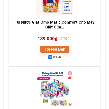
TúI Nước Giặt Omo Matic Comfort Cho Máy
Giặt Cửa...
189.000₫
227000
Tới Nới Bán
tiki.vn