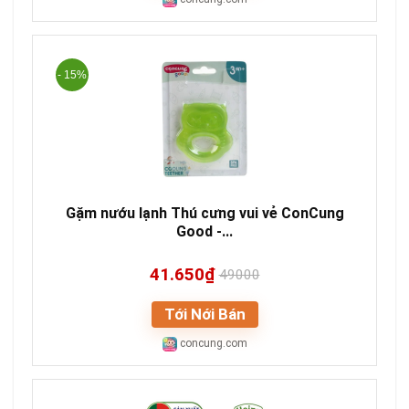
- 15%
Gặm nướu lạnh Thú cưng vui vẻ ConCung
Good -...
41.650₫
49000
Tới Nới Bán
concung.com