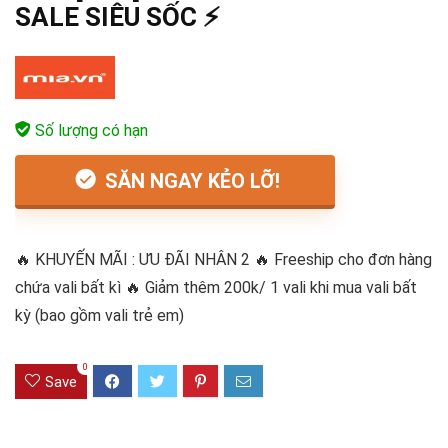
SALE SIÊU SỐC ⚡
Số lượng có hạn
SĂN NGAY KẺO LỠ!
🔥 KHUYẾN MÃI : ƯU ĐÃI NHÂN 2 🔥 Freeship cho đơn hàng
chứa vali bất kì 🔥 Giảm thêm 200k/ 1 vali khi mua vali bất
kỳ (bao gồm vali trẻ em)
0
Save