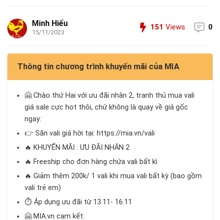
Minh Hiếu
151
Views
0
15/11/2023
Thông tin chương trình khuyến mãi của MIA
🤗 Chào thứ Hai với ưu đãi nhân 2, tranh thủ mua vali
giá sale cực hot thôi, chứ không là quay về giá gốc
ngay:
👉 Săn vali giá hời tại: https://mia.vn/vali
🔥 KHUYẾN MÃI : ƯU ĐÃI NHÂN 2
🔥 Freeship cho đơn hàng chứa vali bất kì
🔥 Giảm thêm 200k/ 1 vali khi mua vali bất kỳ (bao gồm
vali trẻ em)
⏱ Áp dụng ưu đãi từ 13.11- 16.11
🤗 MIA.vn cam kết: