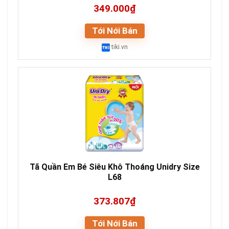
349.000₫
Tới Nới Bán
tiki.vn
Tã Quần Em Bé Siêu Khô Thoáng Unidry Size
L68
373.807₫
Tới Nới Bán