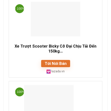
- 100%
Xe Trượt Scooter Bicky Cỡ Đại Chịu Tải Đến
150kg...
Tới Nới Bán
lazada.vn
- 100%