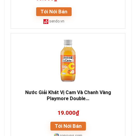
Tới Nới Bán
sendo.vn
Nước Giải Khát Vị Cam Và Chanh Vàng
Playmore Double...
19.000₫
Tới Nới Bán
concung.com