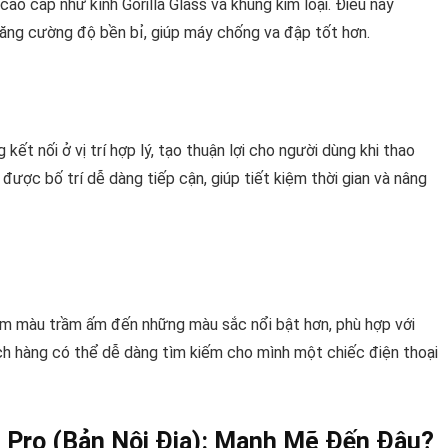
cao cấp như kính Gorilla Glass và khung kim loại. Điều này
ăng cường độ bền bỉ, giúp máy chống va đập tốt hơn.
t nối ở vị trí hợp lý, tạo thuận lợi cho người dùng khi thao
ược bố trí dễ dàng tiếp cận, giúp tiết kiệm thời gian và nâng
m màu trầm ấm đến những màu sắc nổi bật hơn, phù hợp với
ch hàng có thể dễ dàng tìm kiếm cho mình một chiếc điện thoại
 Pro (Bản Nội Địa): Mạnh Mẽ Đến Đâu?