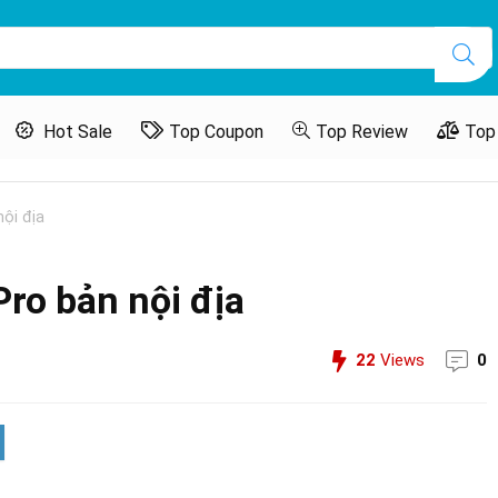
Hot Sale
Top Coupon
Top Review
Top
ội địa
ro bản nội địa
22
Views
0