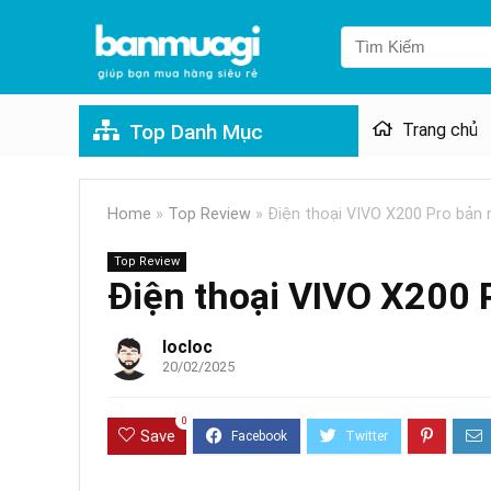
Top Danh Mục
Trang chủ
Home
»
Top Review
»
Điện thoại VIVO X200 Pro bản n
Top Review
Điện thoại VIVO X200 P
locloc
20/02/2025
0
Save