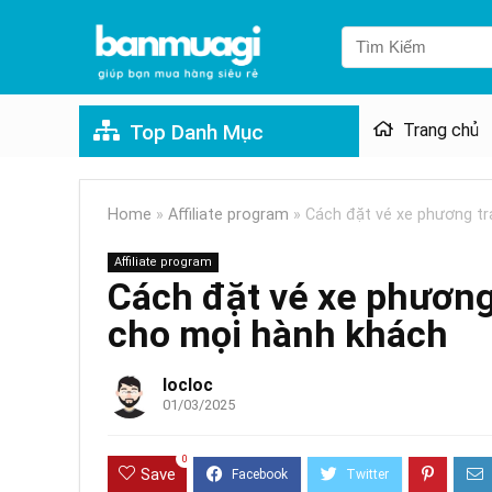
Top Danh Mục
Trang chủ
Home
»
Affiliate program
»
Cách đặt vé xe phương tr
Affiliate program
Cách đặt vé xe phương
cho mọi hành khách
locloc
01/03/2025
0
Save