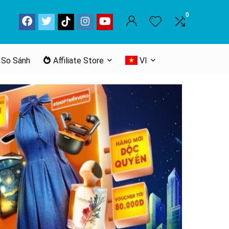
0
 So Sánh
Affiliate Store
VI