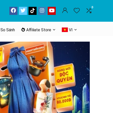
0
 So Sánh
Affiliate Store
VI