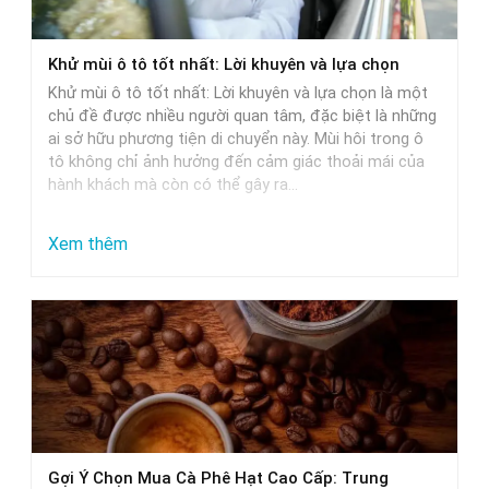
xe
ô
Khử mùi ô tô tốt nhất: Lời khuyên và lựa chọn
tô:
Khử mùi ô tô tốt nhất: Lời khuyên và lựa chọn là một
Giải
chủ đề được nhiều người quan tâm, đặc biệt là những
pháp
ai sở hữu phương tiện di chuyển này. Mùi hôi trong ô
tô không chỉ ảnh hưởng đến cảm giác thoải mái của
tối
hành khách mà còn có thể gây ra…
ưu
:
Xem thêm
Khử
mùi
ô
tô
tốt
nhất:
Lời
Gợi Ý Chọn Mua Cà Phê Hạt Cao Cấp: Trung
khuyên