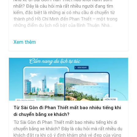
Khởi
nhất? Đây là câu hỏi mà rất nhiều người đang tìm
Hành
kiếm, đặc biệt là những ai có nhu cầu di chuyển từ
thành phố Hồ Chí Minh đến Phan Thiết – một trong
Trễ
những điểm du lịch nổi bật của Bình Thuận. Nhà…
Nhất
:
Xem thêm
Nhà
Xe
Sài
Gòn
Phan
Thiết
Khởi
Từ Sài Gòn đi Phan Thiết mất bao nhiêu tiếng khi
Hành
di chuyển bằng xe khách?
Sớm
Từ Sài Gòn đi Phan Thiết mất bao nhiêu tiếng khi di
Nhất
chuyển bằng xe khách? Đây là câu hỏi mà rất nhiều du
khách đặt ra khi có ý định khám phá vẻ đẹp của vùng