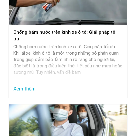
Chọn
Nước
Rửa
Xe
Chống bám nước trên kính xe ô tô: Giải pháp tối
Phù
ưu
Hợp
Chống bám nước trên kính xe ô tô: Giải pháp tối ưu.
Nhất
Khi lái xe, kính ô tô là một trong những bộ phận quan
trọng giúp đảm bảo tầm nhìn rõ ràng cho người lái,
đặc biệt là trong điều kiện thời tiết xấu như mưa hoặc
sương mù. Tuy nhiên, vấn đề bám…
:
Xem thêm
Chống
bám
nước
trên
kính