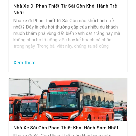
Phan
Nhà Xe Đi Phan Thiết Từ Sài Gòn Khởi Hành Trễ
Thiết
Nhất
–
Nhà xe đi Phan Thiết từ Sài Gòn nào khởi hành trễ
Lựa
nhất? Đây là câu hỏi thường gặp của nhiều du khách
muốn khám phá vùng đất biển xanh cát trắng này mà
Chọn
không phải bỏ lỡ công việc hay kế hoạch cá nhân
Hoàn
trong ngày. Trong bài viết này, chúng ta sẽ cùng…
Hảo
Cho
:
Xem thêm
Các
Nhà
Cặp
Xe
Đôi
Đi
Phan
Thiết
Từ
Sài
Nhà Xe Sài Gòn Phan Thiết Khởi Hành Sớm Nhất
Gòn
Nhà xe đi Sài Gòn Phan Thiết nào khởi hành sớm