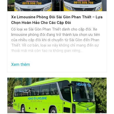
thực
tế
Xe Limousine Phòng Đôi Sài Gòn Phan Thiết – Lựa
Chọn Hoàn Hảo Cho Các Cặp Đôi
Có loại xe Sài Gòn Phan Thiết dành cho cặp đôi. Xe
limousine phòng đôi đang trở thành lựa chọn ưu tiên
của nhiều cặp đôi khi di chuyển từ Sài Gòn đến Phan
Thiết. Về cơ bản, loại xe này không chỉ mang đến sự
thoải mái mà còn tạo ra không gian riêng…
:
Xem thêm
Xe
Limousine
Phòng
Đôi
Sài
Gòn