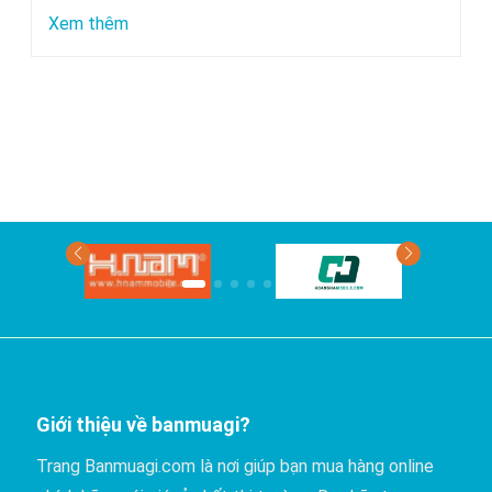
chuyển
:
Xem thêm
bằng
Xe
xe
nào
khách?
đi
Phan
Thiết
có
giá
rẻ
nhất?
Giới thiệu về banmuagi?
Trang Banmuagi.com là nơi giúp bạn mua hàng online