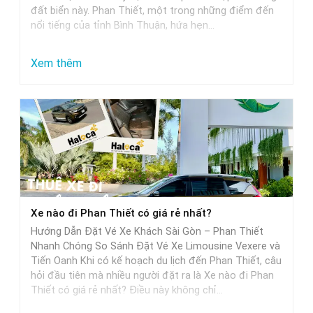
đất biển này. Phan Thiết, một trong những điểm đến
nổi tiếng của tỉnh Bình Thuận, hứa hẹn…
:
Xem thêm
Từ
Sài
Gòn
đi
Phan
Thiết
mất
Xe nào đi Phan Thiết có giá rẻ nhất?
bao
Hướng Dẫn Đặt Vé Xe Khách Sài Gòn – Phan Thiết
nhiêu
Nhanh Chóng So Sánh Đặt Vé Xe Limousine Vexere và
tiếng
Tiến Oanh Khi có kế hoạch du lịch đến Phan Thiết, câu
hỏi đầu tiên mà nhiều người đặt ra là Xe nào đi Phan
khi
Thiết có giá rẻ nhất? Điều này không chỉ…
di