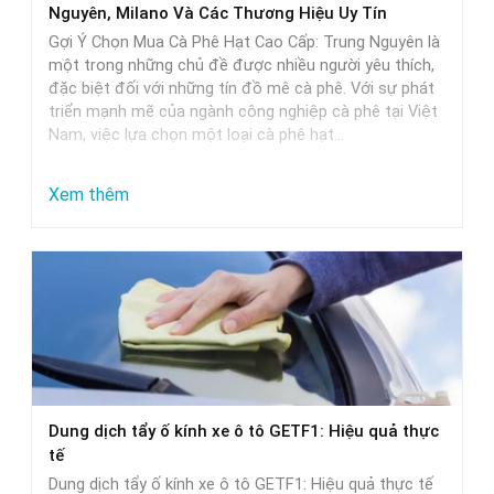
Nguyên, Milano Và Các Thương Hiệu Uy Tín
và
Gợi Ý Chọn Mua Cà Phê Hạt Cao Cấp: Trung Nguyên là
lựa
một trong những chủ đề được nhiều người yêu thích,
đặc biệt đối với những tín đồ mê cà phê. Với sự phát
chọn
triển mạnh mẽ của ngành công nghiệp cà phê tại Việt
Nam, việc lựa chọn một loại cà phê hạt…
:
Xem thêm
Gợi
Ý
Chọn
Mua
Cà
Phê
Hạt
Dung dịch tẩy ố kính xe ô tô GETF1: Hiệu quả thực
Cao
tế
Cấp:
Dung dịch tẩy ố kính xe ô tô GETF1: Hiệu quả thực tế