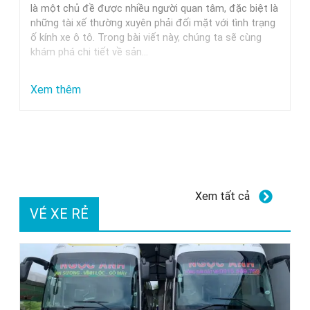
Trung
là một chủ đề được nhiều người quan tâm, đặc biệt là
những tài xế thường xuyên phải đối mặt với tình trạng
Nguyên,
ố kính xe ô tô. Trong bài viết này, chúng ta sẽ cùng
Milano
khám phá chi tiết về sản…
Và
Các
:
Xem thêm
Thương
Dung
Hiệu
dịch
Uy
tẩy
Tín
ố
kính
Xem tất cả
xe
VÉ XE RẺ
ô
tô
GETF1:
Hiệu
quả