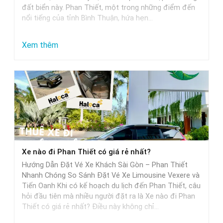
đất biển này. Phan Thiết, một trong những điểm đến
nổi tiếng của tỉnh Bình Thuận, hứa hẹn…
:
Xem thêm
Từ
Sài
Gòn
đi
Phan
Thiết
mất
Xe nào đi Phan Thiết có giá rẻ nhất?
bao
Hướng Dẫn Đặt Vé Xe Khách Sài Gòn – Phan Thiết
nhiêu
Nhanh Chóng So Sánh Đặt Vé Xe Limousine Vexere và
tiếng
Tiến Oanh Khi có kế hoạch du lịch đến Phan Thiết, câu
hỏi đầu tiên mà nhiều người đặt ra là Xe nào đi Phan
khi
Thiết có giá rẻ nhất? Điều này không chỉ…
di