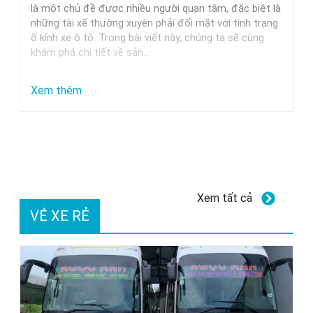
Trung
là một chủ đề được nhiều người quan tâm, đặc biệt là
những tài xế thường xuyên phải đối mặt với tình trạng
Nguyên,
ố kính xe ô tô. Trong bài viết này, chúng ta sẽ cùng
Milano
khám phá chi tiết về sản…
Và
Các
:
Xem thêm
Thương
Dung
Hiệu
dịch
Uy
tẩy
Tín
ố
kính
Xem tất cả
xe
VÉ XE RẺ
ô
tô
GETF1:
Hiệu
quả