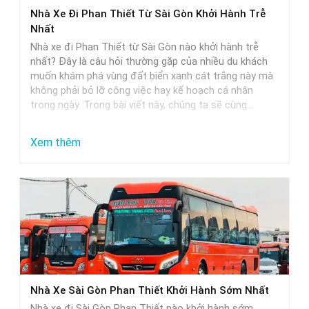
Phan
Nhà Xe Đi Phan Thiết Từ Sài Gòn Khởi Hành Trễ
Thiết
Nhất
–
Nhà xe đi Phan Thiết từ Sài Gòn nào khởi hành trễ
Lựa
nhất? Đây là câu hỏi thường gặp của nhiều du khách
muốn khám phá vùng đất biển xanh cát trắng này mà
Chọn
không phải bỏ lỡ công việc hay kế hoạch cá nhân
Hoàn
trong ngày. Trong bài viết này, chúng ta sẽ cùng…
Hảo
Cho
:
Xem thêm
Các
Nhà
Cặp
Xe
Đôi
Đi
Phan
Thiết
Từ
Sài
Nhà Xe Sài Gòn Phan Thiết Khởi Hành Sớm Nhất
Gòn
Nhà xe đi Sài Gòn Phan Thiết nào khởi hành sớm