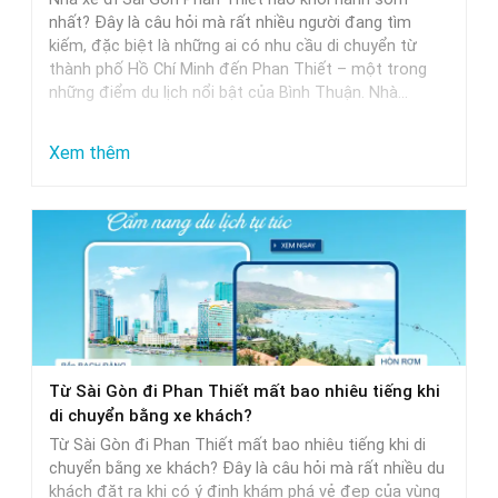
Khởi
nhất? Đây là câu hỏi mà rất nhiều người đang tìm
Hành
kiếm, đặc biệt là những ai có nhu cầu di chuyển từ
thành phố Hồ Chí Minh đến Phan Thiết – một trong
Trễ
những điểm du lịch nổi bật của Bình Thuận. Nhà…
Nhất
:
Xem thêm
Nhà
Xe
Sài
Gòn
Phan
Thiết
Khởi
Từ Sài Gòn đi Phan Thiết mất bao nhiêu tiếng khi
Hành
di chuyển bằng xe khách?
Sớm
Từ Sài Gòn đi Phan Thiết mất bao nhiêu tiếng khi di
Nhất
chuyển bằng xe khách? Đây là câu hỏi mà rất nhiều du
khách đặt ra khi có ý định khám phá vẻ đẹp của vùng