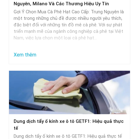
Nguyên, Milano Và Các Thương Hiệu Uy Tín
và
Gợi Ý Chọn Mua Cà Phê Hạt Cao Cấp: Trung Nguyên là
lựa
một trong những chủ đề được nhiều người yêu thích,
đặc biệt đối với những tín đồ mê cà phê. Với sự phát
chọn
triển mạnh mẽ của ngành công nghiệp cà phê tại Việt
Nam, việc lựa chọn một loại cà phê hạt…
:
Xem thêm
Gợi
Ý
Chọn
Mua
Cà
Phê
Hạt
Dung dịch tẩy ố kính xe ô tô GETF1: Hiệu quả thực
Cao
tế
Cấp:
Dung dịch tẩy ố kính xe ô tô GETF1: Hiệu quả thực tế