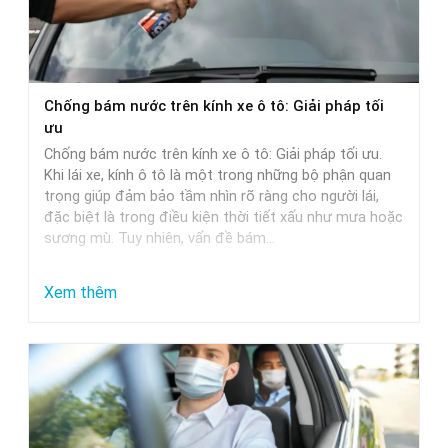
Chọn
Nước
Rửa
Xe
Chống bám nước trên kính xe ô tô: Giải pháp tối
Phù
ưu
Hợp
Chống bám nước trên kính xe ô tô: Giải pháp tối ưu.
Nhất
Khi lái xe, kính ô tô là một trong những bộ phận quan
trọng giúp đảm bảo tầm nhìn rõ ràng cho người lái,
đặc biệt là trong điều kiện thời tiết xấu như mưa hoặc
sương mù. Tuy nhiên, vấn đề bám…
:
Xem thêm
Chống
bám
nước
trên
kính