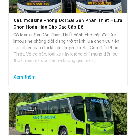
thực
tế
Xe Limousine Phòng Đôi Sài Gòn Phan Thiết – Lựa
Chọn Hoàn Hảo Cho Các Cặp Đôi
Có loại xe Sài Gòn Phan Thiết dành cho cặp đôi. Xe
limousine phòng đôi đang trở thành lựa chọn ưu tiên
của nhiều cặp đôi khi di chuyển từ Sài Gòn đến Phan
Thiết. Về cơ bản, loại xe này không chỉ mang đến sự
thoải mái mà còn tạo ra không gian riêng…
:
Xem thêm
Xe
Limousine
Phòng
Đôi
Sài
Gòn