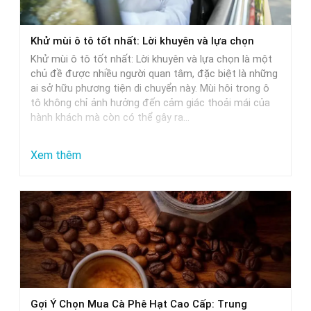
xe
ô
Khử mùi ô tô tốt nhất: Lời khuyên và lựa chọn
tô:
Khử mùi ô tô tốt nhất: Lời khuyên và lựa chọn là một
Giải
chủ đề được nhiều người quan tâm, đặc biệt là những
pháp
ai sở hữu phương tiện di chuyển này. Mùi hôi trong ô
tô không chỉ ảnh hưởng đến cảm giác thoải mái của
tối
hành khách mà còn có thể gây ra…
ưu
:
Xem thêm
Khử
mùi
ô
tô
tốt
nhất:
Lời
Gợi Ý Chọn Mua Cà Phê Hạt Cao Cấp: Trung
khuyên