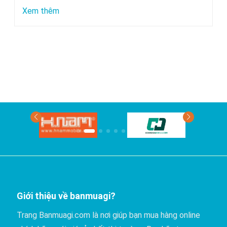
chuyển
:
Xem thêm
bằng
Xe
xe
nào
khách?
đi
Phan
Thiết
có
giá
rẻ
nhất?
Giới thiệu về banmuagi?
Trang Banmuagi.com là nơi giúp bạn mua hàng online