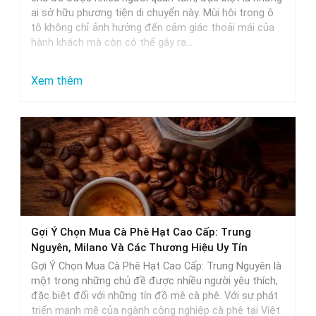
pháp
ai sở hữu phương tiện di chuyển này. Mùi hôi trong ô
tô không chỉ ảnh hưởng đến cảm giác thoải mái của
tối
hành khách mà còn có thể gây ra…
ưu
:
Xem thêm
Khử
mùi
ô
tô
tốt
nhất:
Lời
Gợi Ý Chọn Mua Cà Phê Hạt Cao Cấp: Trung
khuyên
Nguyên, Milano Và Các Thương Hiệu Uy Tín
và
Gợi Ý Chọn Mua Cà Phê Hạt Cao Cấp: Trung Nguyên là
lựa
một trong những chủ đề được nhiều người yêu thích,
đặc biệt đối với những tín đồ mê cà phê. Với sự phát
chọn
triển mạnh mẽ của ngành công nghiệp cà phê tại Việt