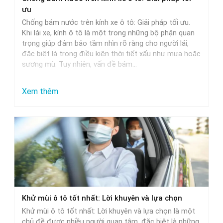
Phù
ưu
Hợp
Chống bám nước trên kính xe ô tô: Giải pháp tối ưu.
Nhất
Khi lái xe, kính ô tô là một trong những bộ phận quan
trọng giúp đảm bảo tầm nhìn rõ ràng cho người lái,
đặc biệt là trong điều kiện thời tiết xấu như mưa hoặc
sương mù. Tuy nhiên, vấn đề bám…
:
Xem thêm
Chống
bám
nước
trên
kính
xe
ô
Khử mùi ô tô tốt nhất: Lời khuyên và lựa chọn
tô:
Khử mùi ô tô tốt nhất: Lời khuyên và lựa chọn là một
Giải
chủ đề được nhiều người quan tâm, đặc biệt là những