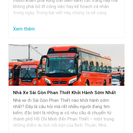
muốn khám phá vùng đất biển xanh cát trắng này mà
Chọn
không phải bỏ lỡ công việc hay kế hoạch cá nhân
Hoàn
trong ngày. Trong bài viết này, chúng ta sẽ cùng…
Hảo
Cho
:
Xem thêm
Các
Nhà
Cặp
Xe
Đôi
Đi
Phan
Thiết
Từ
Sài
Nhà Xe Sài Gòn Phan Thiết Khởi Hành Sớm Nhất
Gòn
Nhà xe đi Sài Gòn Phan Thiết nào khởi hành sớm
Khởi
nhất? Đây là câu hỏi mà rất nhiều người đang tìm
Hành
kiếm, đặc biệt là những ai có nhu cầu di chuyển từ
thành phố Hồ Chí Minh đến Phan Thiết – một trong
Trễ
những điểm du lịch nổi bật của Bình Thuận. Nhà…
Nhất