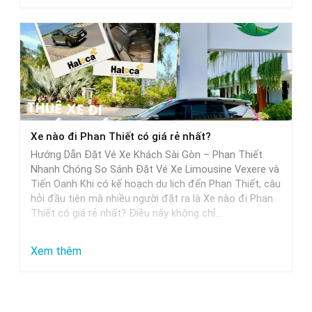
Từ
Sài
Gòn
đi
Phan
Thiết
mất
Xe nào đi Phan Thiết có giá rẻ nhất?
bao
Hướng Dẫn Đặt Vé Xe Khách Sài Gòn – Phan Thiết
nhiêu
Nhanh Chóng So Sánh Đặt Vé Xe Limousine Vexere và
tiếng
Tiến Oanh Khi có kế hoạch du lịch đến Phan Thiết, câu
hỏi đầu tiên mà nhiều người đặt ra là Xe nào đi Phan
khi
Thiết có giá rẻ nhất? Điều này không chỉ…
di
chuyển
:
Xem thêm
bằng
Xe
xe
nào
khách?
đi