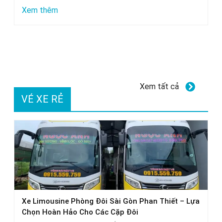
Các
:
Xem thêm
Thương
Dung
Hiệu
dịch
Uy
tẩy
Tín
ố
kính
Xem tất cả
xe
VÉ XE RẺ
ô
tô
GETF1:
Hiệu
quả
thực
tế
Xe Limousine Phòng Đôi Sài Gòn Phan Thiết – Lựa
Chọn Hoàn Hảo Cho Các Cặp Đôi