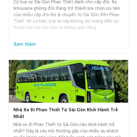
Có loại xe Sài Gòn Phan Thiết dành cho cặp đôi. Xe
limousine phòng đôi đang trở thành lựa chọn ưu tiên
của nhiều cặp đôi khi di chuyển từ Sài Gòn đến Phan
Thiết. Về cơ bản, loại xe này không chỉ mang đến sự
thoải mái mà còn tạo ra không gian riêng…
:
Xem thêm
Xe
Limousine
Phòng
Đôi
Sài
Gòn
Phan
Nhà Xe Đi Phan Thiết Từ Sài Gòn Khởi Hành Trễ
Thiết
Nhất
–
Nhà xe đi Phan Thiết từ Sài Gòn nào khởi hành trễ
Lựa
nhất? Đây là câu hỏi thường gặp của nhiều du khách