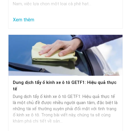
Nam, việc lựa chọn một loại cà phê hạt…
:
Xem thêm
Gợi
Ý
Chọn
Mua
Cà
Phê
Hạt
Dung dịch tẩy ố kính xe ô tô GETF1: Hiệu quả thực
Cao
tế
Cấp:
Dung dịch tẩy ố kính xe ô tô GETF1: Hiệu quả thực tế
Trung
là một chủ đề được nhiều người quan tâm, đặc biệt là
những tài xế thường xuyên phải đối mặt với tình trạng
Nguyên,
ố kính xe ô tô. Trong bài viết này, chúng ta sẽ cùng
Milano
khám phá chi tiết về sản…
Và