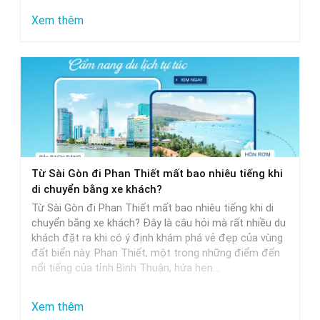
:
Xem thêm
Nhà
Xe
Sài
Gòn
Phan
Thiết
Khởi
Từ Sài Gòn đi Phan Thiết mất bao nhiêu tiếng khi
Hành
di chuyển bằng xe khách?
Sớm
Từ Sài Gòn đi Phan Thiết mất bao nhiêu tiếng khi di
Nhất
chuyển bằng xe khách? Đây là câu hỏi mà rất nhiều du
khách đặt ra khi có ý định khám phá vẻ đẹp của vùng
đất biển này. Phan Thiết, một trong những điểm đến
nổi tiếng của tỉnh Bình Thuận, hứa hẹn…
:
Xem thêm