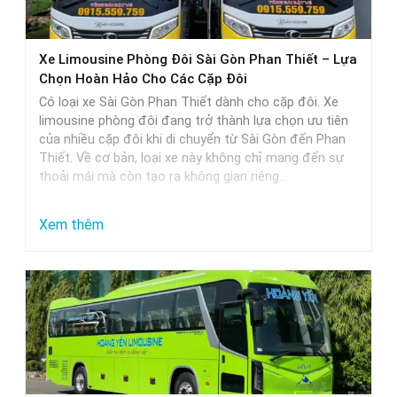
thực
tế
Xe Limousine Phòng Đôi Sài Gòn Phan Thiết – Lựa
Chọn Hoàn Hảo Cho Các Cặp Đôi
Có loại xe Sài Gòn Phan Thiết dành cho cặp đôi. Xe
limousine phòng đôi đang trở thành lựa chọn ưu tiên
của nhiều cặp đôi khi di chuyển từ Sài Gòn đến Phan
Thiết. Về cơ bản, loại xe này không chỉ mang đến sự
thoải mái mà còn tạo ra không gian riêng…
:
Xem thêm
Xe
Limousine
Phòng
Đôi
Sài
Gòn