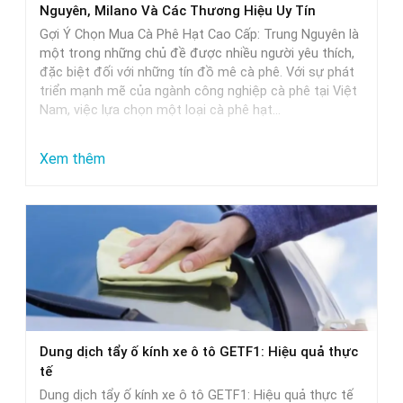
Nguyên, Milano Và Các Thương Hiệu Uy Tín
và
Gợi Ý Chọn Mua Cà Phê Hạt Cao Cấp: Trung Nguyên là
lựa
một trong những chủ đề được nhiều người yêu thích,
đặc biệt đối với những tín đồ mê cà phê. Với sự phát
chọn
triển mạnh mẽ của ngành công nghiệp cà phê tại Việt
Nam, việc lựa chọn một loại cà phê hạt…
:
Xem thêm
Gợi
Ý
Chọn
Mua
Cà
Phê
Hạt
Dung dịch tẩy ố kính xe ô tô GETF1: Hiệu quả thực
Cao
tế
Cấp:
Dung dịch tẩy ố kính xe ô tô GETF1: Hiệu quả thực tế