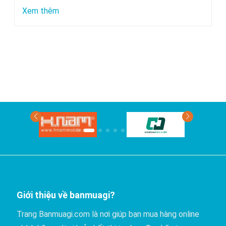
chuyển
:
Xem thêm
bằng
Xe
xe
nào
khách?
đi
Phan
Thiết
có
giá
rẻ
nhất?
Giới thiệu về banmuagi?
Trang Banmuagi.com là nơi giúp bạn mua hàng online