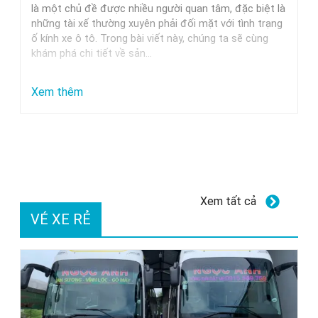
Trung
là một chủ đề được nhiều người quan tâm, đặc biệt là
những tài xế thường xuyên phải đối mặt với tình trạng
Nguyên,
ố kính xe ô tô. Trong bài viết này, chúng ta sẽ cùng
Milano
khám phá chi tiết về sản…
Và
Các
:
Xem thêm
Thương
Dung
Hiệu
dịch
Uy
tẩy
Tín
ố
kính
Xem tất cả
xe
VÉ XE RẺ
ô
tô
GETF1:
Hiệu
quả