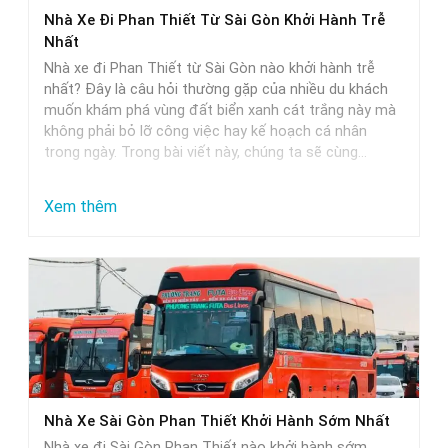
Phan
Nhà Xe Đi Phan Thiết Từ Sài Gòn Khởi Hành Trễ
Thiết
Nhất
–
Nhà xe đi Phan Thiết từ Sài Gòn nào khởi hành trễ
Lựa
nhất? Đây là câu hỏi thường gặp của nhiều du khách
muốn khám phá vùng đất biển xanh cát trắng này mà
Chọn
không phải bỏ lỡ công việc hay kế hoạch cá nhân
Hoàn
trong ngày. Trong bài viết này, chúng ta sẽ cùng…
Hảo
Cho
:
Xem thêm
Các
Nhà
Cặp
Xe
Đôi
Đi
Phan
Thiết
Từ
Sài
Nhà Xe Sài Gòn Phan Thiết Khởi Hành Sớm Nhất
Gòn
Nhà xe đi Sài Gòn Phan Thiết nào khởi hành sớm