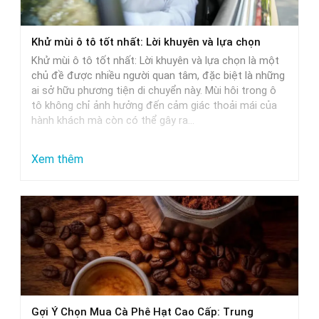
xe
ô
Khử mùi ô tô tốt nhất: Lời khuyên và lựa chọn
tô:
Khử mùi ô tô tốt nhất: Lời khuyên và lựa chọn là một
Giải
chủ đề được nhiều người quan tâm, đặc biệt là những
pháp
ai sở hữu phương tiện di chuyển này. Mùi hôi trong ô
tô không chỉ ảnh hưởng đến cảm giác thoải mái của
tối
hành khách mà còn có thể gây ra…
ưu
:
Xem thêm
Khử
mùi
ô
tô
tốt
nhất:
Lời
Gợi Ý Chọn Mua Cà Phê Hạt Cao Cấp: Trung
khuyên