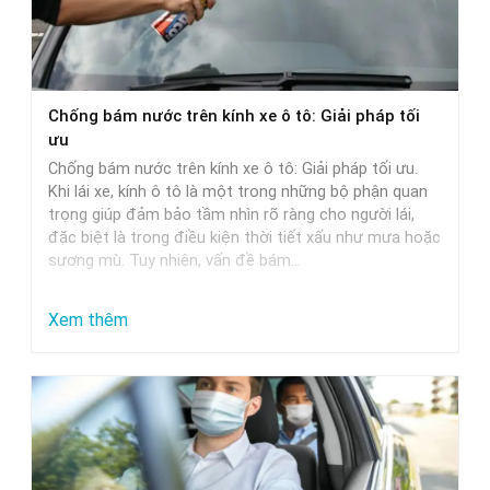
Chọn
Nước
Rửa
Xe
Chống bám nước trên kính xe ô tô: Giải pháp tối
Phù
ưu
Hợp
Chống bám nước trên kính xe ô tô: Giải pháp tối ưu.
Nhất
Khi lái xe, kính ô tô là một trong những bộ phận quan
trọng giúp đảm bảo tầm nhìn rõ ràng cho người lái,
đặc biệt là trong điều kiện thời tiết xấu như mưa hoặc
sương mù. Tuy nhiên, vấn đề bám…
:
Xem thêm
Chống
bám
nước
trên
kính