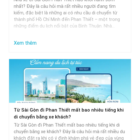
Khởi
nhất? Đây là câu hỏi mà rất nhiều người đang tìm
Hành
kiếm, đặc biệt là những ai có nhu cầu di chuyển từ
thành phố Hồ Chí Minh đến Phan Thiết – một trong
Trễ
những điểm du lịch nổi bật của Bình Thuận. Nhà…
Nhất
:
Xem thêm
Nhà
Xe
Sài
Gòn
Phan
Thiết
Khởi
Từ Sài Gòn đi Phan Thiết mất bao nhiêu tiếng khi
Hành
di chuyển bằng xe khách?
Sớm
Từ Sài Gòn đi Phan Thiết mất bao nhiêu tiếng khi di
Nhất
chuyển bằng xe khách? Đây là câu hỏi mà rất nhiều du
khách đặt ra khi có ý định khám phá vẻ đẹp của vùng