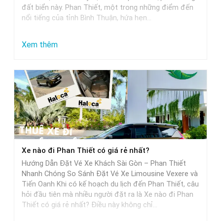
đất biển này. Phan Thiết, một trong những điểm đến
nổi tiếng của tỉnh Bình Thuận, hứa hẹn…
:
Xem thêm
Từ
Sài
Gòn
đi
Phan
Thiết
mất
Xe nào đi Phan Thiết có giá rẻ nhất?
bao
Hướng Dẫn Đặt Vé Xe Khách Sài Gòn – Phan Thiết
nhiêu
Nhanh Chóng So Sánh Đặt Vé Xe Limousine Vexere và
tiếng
Tiến Oanh Khi có kế hoạch du lịch đến Phan Thiết, câu
hỏi đầu tiên mà nhiều người đặt ra là Xe nào đi Phan
khi
Thiết có giá rẻ nhất? Điều này không chỉ…
di