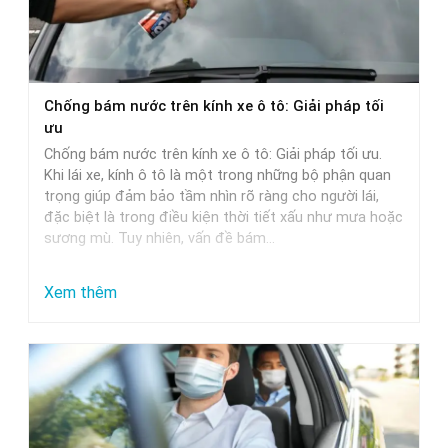
Chọn
Nước
Rửa
Xe
Chống bám nước trên kính xe ô tô: Giải pháp tối
Phù
ưu
Hợp
Chống bám nước trên kính xe ô tô: Giải pháp tối ưu.
Nhất
Khi lái xe, kính ô tô là một trong những bộ phận quan
trọng giúp đảm bảo tầm nhìn rõ ràng cho người lái,
đặc biệt là trong điều kiện thời tiết xấu như mưa hoặc
sương mù. Tuy nhiên, vấn đề bám…
:
Xem thêm
Chống
bám
nước
trên
kính