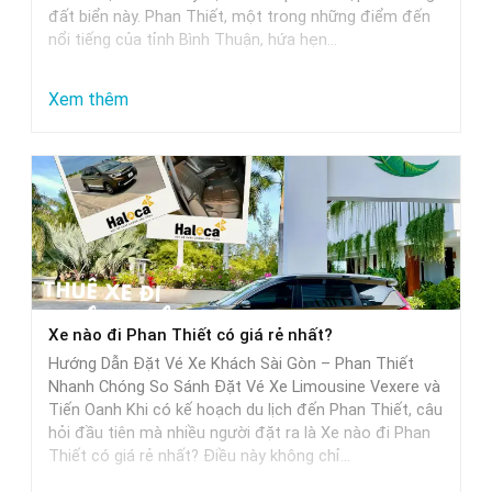
đất biển này. Phan Thiết, một trong những điểm đến
nổi tiếng của tỉnh Bình Thuận, hứa hẹn…
:
Xem thêm
Từ
Sài
Gòn
đi
Phan
Thiết
mất
Xe nào đi Phan Thiết có giá rẻ nhất?
bao
Hướng Dẫn Đặt Vé Xe Khách Sài Gòn – Phan Thiết
nhiêu
Nhanh Chóng So Sánh Đặt Vé Xe Limousine Vexere và
tiếng
Tiến Oanh Khi có kế hoạch du lịch đến Phan Thiết, câu
hỏi đầu tiên mà nhiều người đặt ra là Xe nào đi Phan
khi
Thiết có giá rẻ nhất? Điều này không chỉ…
di