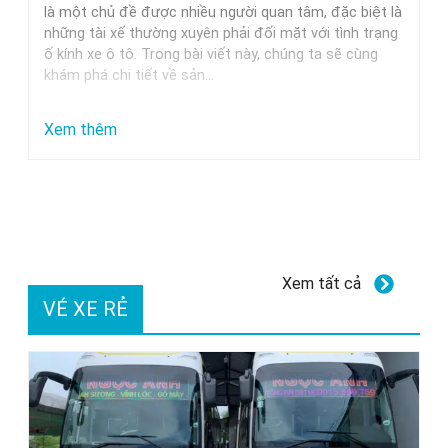
Trung
là một chủ đề được nhiều người quan tâm, đặc biệt là
những tài xế thường xuyên phải đối mặt với tình trạng
Nguyên,
ố kính xe ô tô. Trong bài viết này, chúng ta sẽ cùng
Milano
khám phá chi tiết về sản…
Và
Các
:
Xem thêm
Thương
Dung
Hiệu
dịch
Uy
tẩy
Tín
ố
kính
Xem tất cả
xe
VÉ XE RẺ
ô
tô
GETF1:
Hiệu
quả