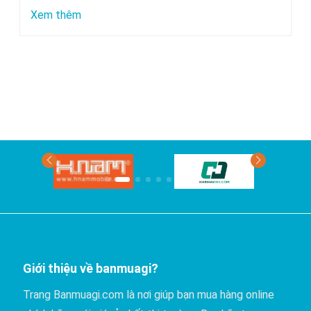
chuyển
:
Xem thêm
bằng
Xe
xe
nào
khách?
đi
Phan
Thiết
có
giá
rẻ
nhất?
Giới thiệu về banmuagi?
Trang Banmuagi.com là nơi giúp bạn mua hàng online