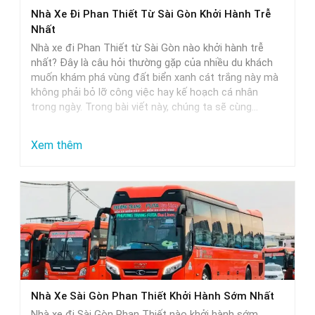
Phan
Nhà Xe Đi Phan Thiết Từ Sài Gòn Khởi Hành Trễ
Thiết
Nhất
–
Nhà xe đi Phan Thiết từ Sài Gòn nào khởi hành trễ
Lựa
nhất? Đây là câu hỏi thường gặp của nhiều du khách
muốn khám phá vùng đất biển xanh cát trắng này mà
Chọn
không phải bỏ lỡ công việc hay kế hoạch cá nhân
Hoàn
trong ngày. Trong bài viết này, chúng ta sẽ cùng…
Hảo
Cho
:
Xem thêm
Các
Nhà
Cặp
Xe
Đôi
Đi
Phan
Thiết
Từ
Sài
Nhà Xe Sài Gòn Phan Thiết Khởi Hành Sớm Nhất
Gòn
Nhà xe đi Sài Gòn Phan Thiết nào khởi hành sớm