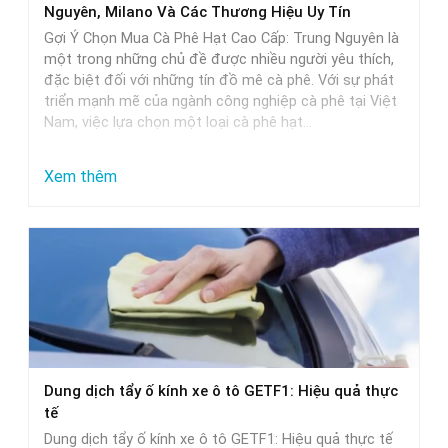
Nguyên, Milano Và Các Thương Hiệu Uy Tín
và
Gợi Ý Chọn Mua Cà Phê Hạt Cao Cấp: Trung Nguyên là
lựa
một trong những chủ đề được nhiều người yêu thích,
đặc biệt đối với những tín đồ mê cà phê. Với sự phát
chọn
triển mạnh mẽ của ngành công nghiệp cà phê tại Việt
Nam, việc lựa chọn một loại cà phê hạt…
:
Xem thêm
Gợi
Ý
Chọn
Mua
Cà
Phê
Hạt
Dung dịch tẩy ố kính xe ô tô GETF1: Hiệu quả thực
Cao
tế
Cấp:
Dung dịch tẩy ố kính xe ô tô GETF1: Hiệu quả thực tế