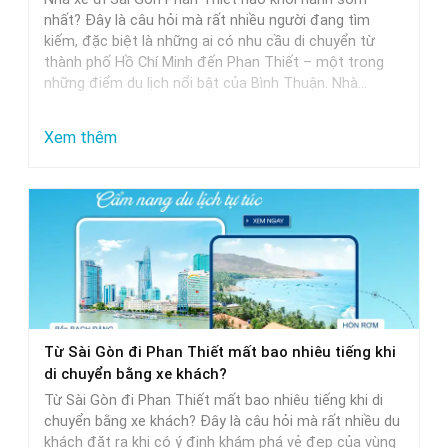
Khởi
nhất? Đây là câu hỏi mà rất nhiều người đang tìm
Hành
kiếm, đặc biệt là những ai có nhu cầu di chuyển từ
thành phố Hồ Chí Minh đến Phan Thiết – một trong
Trễ
những điểm du lịch nổi bật của Bình Thuận. Nhà…
Nhất
:
Xem thêm
Nhà
Xe
Sài
Gòn
Phan
Thiết
Khởi
Từ Sài Gòn đi Phan Thiết mất bao nhiêu tiếng khi
Hành
di chuyển bằng xe khách?
Sớm
Từ Sài Gòn đi Phan Thiết mất bao nhiêu tiếng khi di
Nhất
chuyển bằng xe khách? Đây là câu hỏi mà rất nhiều du
khách đặt ra khi có ý định khám phá vẻ đẹp của vùng