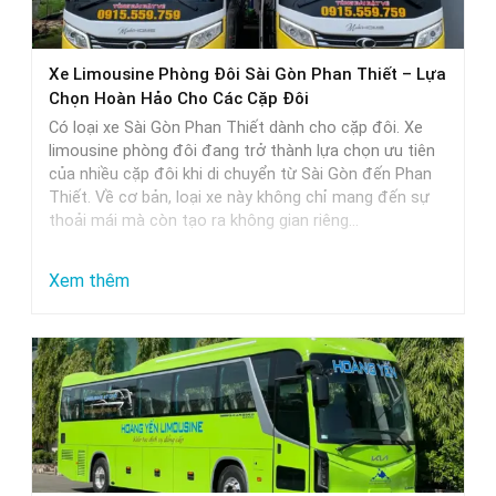
thực
tế
Xe Limousine Phòng Đôi Sài Gòn Phan Thiết – Lựa
Chọn Hoàn Hảo Cho Các Cặp Đôi
Có loại xe Sài Gòn Phan Thiết dành cho cặp đôi. Xe
limousine phòng đôi đang trở thành lựa chọn ưu tiên
của nhiều cặp đôi khi di chuyển từ Sài Gòn đến Phan
Thiết. Về cơ bản, loại xe này không chỉ mang đến sự
thoải mái mà còn tạo ra không gian riêng…
:
Xem thêm
Xe
Limousine
Phòng
Đôi
Sài
Gòn