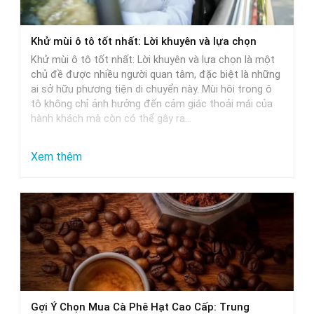
xe
ô
Khử mùi ô tô tốt nhất: Lời khuyên và lựa chọn
tô:
Khử mùi ô tô tốt nhất: Lời khuyên và lựa chọn là một
Giải
chủ đề được nhiều người quan tâm, đặc biệt là những
pháp
ai sở hữu phương tiện di chuyển này. Mùi hôi trong ô
tô không chỉ ảnh hưởng đến cảm giác thoải mái của
tối
hành khách mà còn có thể gây ra…
ưu
:
Xem thêm
Khử
mùi
ô
tô
tốt
nhất:
Lời
Gợi Ý Chọn Mua Cà Phê Hạt Cao Cấp: Trung
khuyên