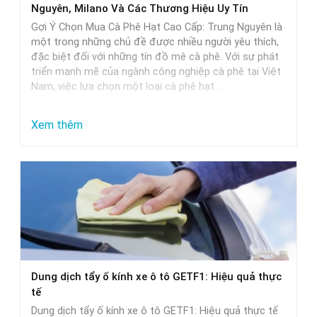
Nguyên, Milano Và Các Thương Hiệu Uy Tín
và
Gợi Ý Chọn Mua Cà Phê Hạt Cao Cấp: Trung Nguyên là
lựa
một trong những chủ đề được nhiều người yêu thích,
đặc biệt đối với những tín đồ mê cà phê. Với sự phát
chọn
triển mạnh mẽ của ngành công nghiệp cà phê tại Việt
Nam, việc lựa chọn một loại cà phê hạt…
:
Xem thêm
Gợi
Ý
Chọn
Mua
Cà
Phê
Hạt
Dung dịch tẩy ố kính xe ô tô GETF1: Hiệu quả thực
Cao
tế
Cấp:
Dung dịch tẩy ố kính xe ô tô GETF1: Hiệu quả thực tế