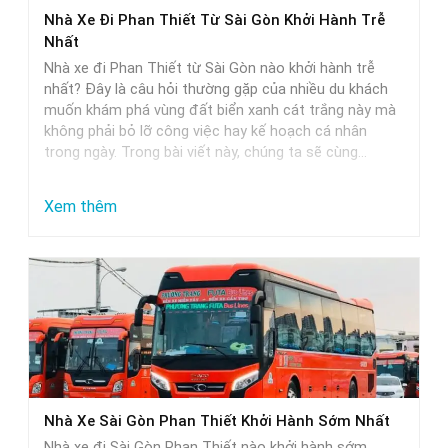
Phan
Nhà Xe Đi Phan Thiết Từ Sài Gòn Khởi Hành Trễ
Thiết
Nhất
–
Nhà xe đi Phan Thiết từ Sài Gòn nào khởi hành trễ
Lựa
nhất? Đây là câu hỏi thường gặp của nhiều du khách
muốn khám phá vùng đất biển xanh cát trắng này mà
Chọn
không phải bỏ lỡ công việc hay kế hoạch cá nhân
Hoàn
trong ngày. Trong bài viết này, chúng ta sẽ cùng…
Hảo
Cho
:
Xem thêm
Các
Nhà
Cặp
Xe
Đôi
Đi
Phan
Thiết
Từ
Sài
Nhà Xe Sài Gòn Phan Thiết Khởi Hành Sớm Nhất
Gòn
Nhà xe đi Sài Gòn Phan Thiết nào khởi hành sớm