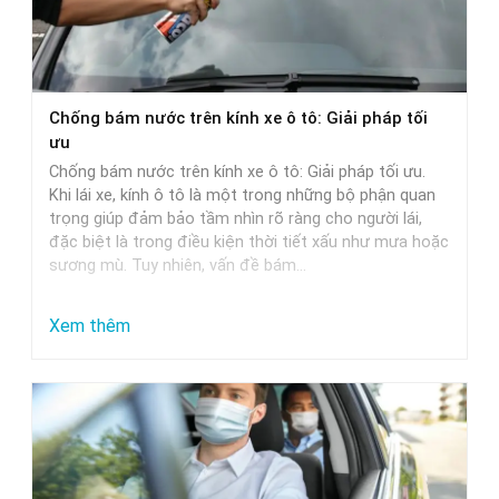
Chọn
Nước
Rửa
Xe
Chống bám nước trên kính xe ô tô: Giải pháp tối
Phù
ưu
Hợp
Chống bám nước trên kính xe ô tô: Giải pháp tối ưu.
Nhất
Khi lái xe, kính ô tô là một trong những bộ phận quan
trọng giúp đảm bảo tầm nhìn rõ ràng cho người lái,
đặc biệt là trong điều kiện thời tiết xấu như mưa hoặc
sương mù. Tuy nhiên, vấn đề bám…
:
Xem thêm
Chống
bám
nước
trên
kính