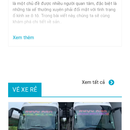
Trung
là một chủ đề được nhiều người quan tâm, đặc biệt là
những tài xế thường xuyên phải đối mặt với tình trạng
Nguyên,
ố kính xe ô tô. Trong bài viết này, chúng ta sẽ cùng
Milano
khám phá chi tiết về sản…
Và
Các
:
Xem thêm
Thương
Dung
Hiệu
dịch
Uy
tẩy
Tín
ố
kính
Xem tất cả
xe
VÉ XE RẺ
ô
tô
GETF1:
Hiệu
quả