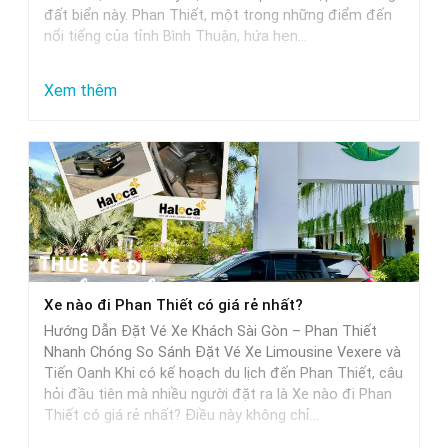
đất biển này. Phan Thiết, một trong những điểm đến
nổi tiếng của tỉnh Bình Thuận, hứa hẹn…
:
Xem thêm
Từ
Sài
Gòn
đi
Phan
Thiết
mất
Xe nào đi Phan Thiết có giá rẻ nhất?
bao
Hướng Dẫn Đặt Vé Xe Khách Sài Gòn – Phan Thiết
nhiêu
Nhanh Chóng So Sánh Đặt Vé Xe Limousine Vexere và
tiếng
Tiến Oanh Khi có kế hoạch du lịch đến Phan Thiết, câu
hỏi đầu tiên mà nhiều người đặt ra là Xe nào đi Phan
khi
Thiết có giá rẻ nhất? Điều này không chỉ…
di