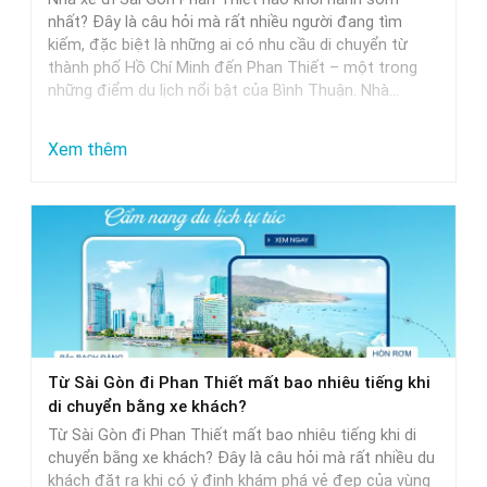
Khởi
nhất? Đây là câu hỏi mà rất nhiều người đang tìm
Hành
kiếm, đặc biệt là những ai có nhu cầu di chuyển từ
thành phố Hồ Chí Minh đến Phan Thiết – một trong
Trễ
những điểm du lịch nổi bật của Bình Thuận. Nhà…
Nhất
:
Xem thêm
Nhà
Xe
Sài
Gòn
Phan
Thiết
Khởi
Từ Sài Gòn đi Phan Thiết mất bao nhiêu tiếng khi
Hành
di chuyển bằng xe khách?
Sớm
Từ Sài Gòn đi Phan Thiết mất bao nhiêu tiếng khi di
Nhất
chuyển bằng xe khách? Đây là câu hỏi mà rất nhiều du
khách đặt ra khi có ý định khám phá vẻ đẹp của vùng