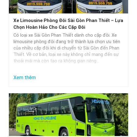
thực
tế
Xe Limousine Phòng Đôi Sài Gòn Phan Thiết – Lựa
Chọn Hoàn Hảo Cho Các Cặp Đôi
Có loại xe Sài Gòn Phan Thiết dành cho cặp đôi. Xe
limousine phòng đôi đang trở thành lựa chọn ưu tiên
của nhiều cặp đôi khi di chuyển từ Sài Gòn đến Phan
Thiết. Về cơ bản, loại xe này không chỉ mang đến sự
thoải mái mà còn tạo ra không gian riêng…
:
Xem thêm
Xe
Limousine
Phòng
Đôi
Sài
Gòn