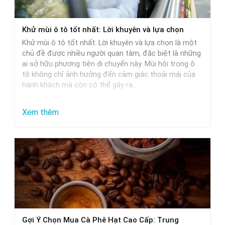
xe
ô
Khử mùi ô tô tốt nhất: Lời khuyên và lựa chọn
tô:
Khử mùi ô tô tốt nhất: Lời khuyên và lựa chọn là một
Giải
chủ đề được nhiều người quan tâm, đặc biệt là những
pháp
ai sở hữu phương tiện di chuyển này. Mùi hôi trong ô
tô không chỉ ảnh hưởng đến cảm giác thoải mái của
tối
hành khách mà còn có thể gây ra…
ưu
:
Xem thêm
Khử
mùi
ô
tô
tốt
nhất:
Lời
Gợi Ý Chọn Mua Cà Phê Hạt Cao Cấp: Trung
khuyên