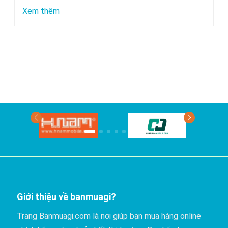
chuyển
:
Xem thêm
bằng
Xe
xe
nào
khách?
đi
Phan
Thiết
có
giá
rẻ
nhất?
Giới thiệu về banmuagi?
Trang Banmuagi.com là nơi giúp bạn mua hàng online