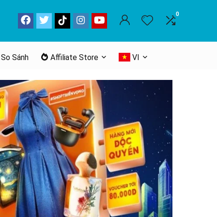
0
 So Sánh
Affiliate Store
VI