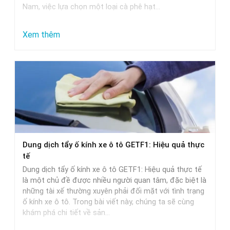
Nam, việc lựa chọn một loại cà phê hạt…
:
Xem thêm
Gợi
Ý
Chọn
Mua
Cà
Phê
Hạt
Dung dịch tẩy ố kính xe ô tô GETF1: Hiệu quả thực
Cao
tế
Cấp:
Dung dịch tẩy ố kính xe ô tô GETF1: Hiệu quả thực tế
Trung
là một chủ đề được nhiều người quan tâm, đặc biệt là
những tài xế thường xuyên phải đối mặt với tình trạng
Nguyên,
ố kính xe ô tô. Trong bài viết này, chúng ta sẽ cùng
Milano
khám phá chi tiết về sản…
Và