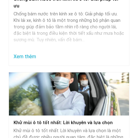
Phù
ưu
Hợp
Chống bám nước trên kính xe ô tô: Giải pháp tối ưu.
Nhất
Khi lái xe, kính ô tô là một trong những bộ phận quan
trọng giúp đảm bảo tầm nhìn rõ ràng cho người lái,
đặc biệt là trong điều kiện thời tiết xấu như mưa hoặc
sương mù. Tuy nhiên, vấn đề bám…
:
Xem thêm
Chống
bám
nước
trên
kính
xe
ô
Khử mùi ô tô tốt nhất: Lời khuyên và lựa chọn
tô:
Khử mùi ô tô tốt nhất: Lời khuyên và lựa chọn là một
Giải
chủ đề được nhiều người quan tâm, đặc biệt là những