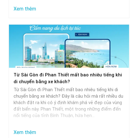
:
Xem thêm
Nhà
Xe
Sài
Gòn
Phan
Thiết
Khởi
Từ Sài Gòn đi Phan Thiết mất bao nhiêu tiếng khi
Hành
di chuyển bằng xe khách?
Sớm
Từ Sài Gòn đi Phan Thiết mất bao nhiêu tiếng khi di
Nhất
chuyển bằng xe khách? Đây là câu hỏi mà rất nhiều du
khách đặt ra khi có ý định khám phá vẻ đẹp của vùng
đất biển này. Phan Thiết, một trong những điểm đến
nổi tiếng của tỉnh Bình Thuận, hứa hẹn…
:
Xem thêm