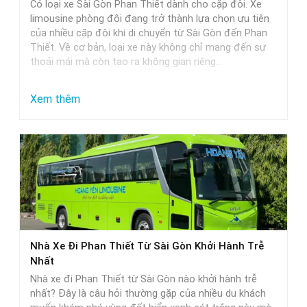
Có loại xe Sài Gòn Phan Thiết dành cho cặp đôi. Xe
limousine phòng đôi đang trở thành lựa chọn ưu tiên
của nhiều cặp đôi khi di chuyển từ Sài Gòn đến Phan
Thiết. Về cơ bản, loại xe này không chỉ mang đến sự
thoải mái mà còn tạo ra không gian riêng…
:
Xem thêm
Xe
Limousine
Phòng
Đôi
Sài
Gòn
Phan
Nhà Xe Đi Phan Thiết Từ Sài Gòn Khởi Hành Trễ
Thiết
Nhất
–
Nhà xe đi Phan Thiết từ Sài Gòn nào khởi hành trễ
Lựa
nhất? Đây là câu hỏi thường gặp của nhiều du khách