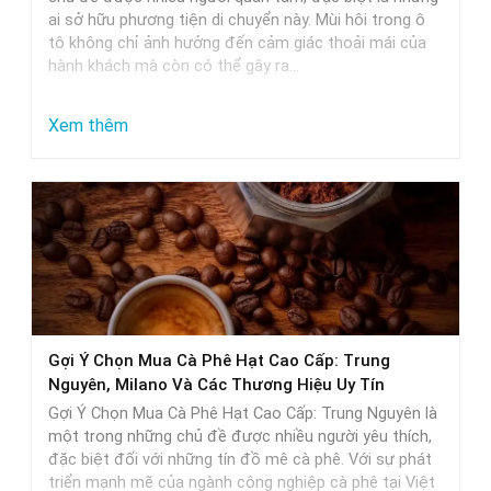
pháp
ai sở hữu phương tiện di chuyển này. Mùi hôi trong ô
tô không chỉ ảnh hưởng đến cảm giác thoải mái của
tối
hành khách mà còn có thể gây ra…
ưu
:
Xem thêm
Khử
mùi
ô
tô
tốt
nhất:
Lời
Gợi Ý Chọn Mua Cà Phê Hạt Cao Cấp: Trung
khuyên
Nguyên, Milano Và Các Thương Hiệu Uy Tín
và
Gợi Ý Chọn Mua Cà Phê Hạt Cao Cấp: Trung Nguyên là
lựa
một trong những chủ đề được nhiều người yêu thích,
đặc biệt đối với những tín đồ mê cà phê. Với sự phát
chọn
triển mạnh mẽ của ngành công nghiệp cà phê tại Việt