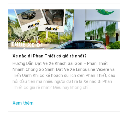
Từ
Sài
Gòn
đi
Phan
Thiết
mất
Xe nào đi Phan Thiết có giá rẻ nhất?
bao
Hướng Dẫn Đặt Vé Xe Khách Sài Gòn – Phan Thiết
nhiêu
Nhanh Chóng So Sánh Đặt Vé Xe Limousine Vexere và
tiếng
Tiến Oanh Khi có kế hoạch du lịch đến Phan Thiết, câu
hỏi đầu tiên mà nhiều người đặt ra là Xe nào đi Phan
khi
Thiết có giá rẻ nhất? Điều này không chỉ…
di
chuyển
:
Xem thêm
bằng
Xe
xe
nào
khách?
đi