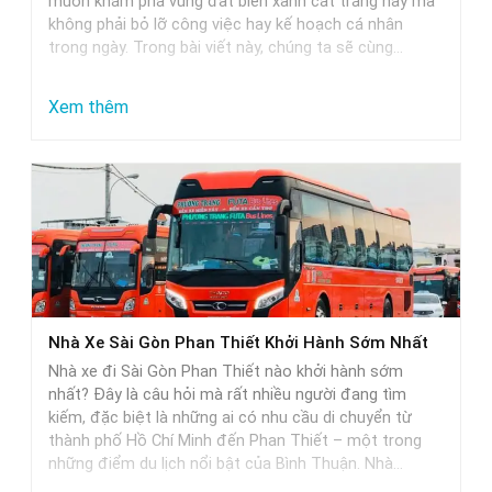
muốn khám phá vùng đất biển xanh cát trắng này mà
Chọn
không phải bỏ lỡ công việc hay kế hoạch cá nhân
Hoàn
trong ngày. Trong bài viết này, chúng ta sẽ cùng…
Hảo
Cho
:
Xem thêm
Các
Nhà
Cặp
Xe
Đôi
Đi
Phan
Thiết
Từ
Sài
Nhà Xe Sài Gòn Phan Thiết Khởi Hành Sớm Nhất
Gòn
Nhà xe đi Sài Gòn Phan Thiết nào khởi hành sớm
Khởi
nhất? Đây là câu hỏi mà rất nhiều người đang tìm
Hành
kiếm, đặc biệt là những ai có nhu cầu di chuyển từ
thành phố Hồ Chí Minh đến Phan Thiết – một trong
Trễ
những điểm du lịch nổi bật của Bình Thuận. Nhà…
Nhất