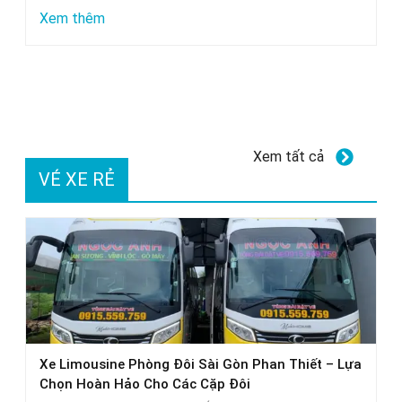
Các
:
Xem thêm
Thương
Dung
Hiệu
dịch
Uy
tẩy
Tín
ố
kính
Xem tất cả
xe
VÉ XE RẺ
ô
tô
GETF1:
Hiệu
quả
thực
tế
Xe Limousine Phòng Đôi Sài Gòn Phan Thiết – Lựa
Chọn Hoàn Hảo Cho Các Cặp Đôi