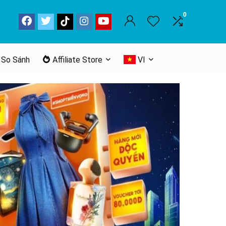
0
 So Sánh
Affiliate Store
VI