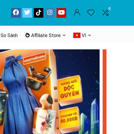
0
 So Sánh
Affiliate Store
VI