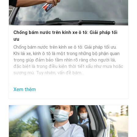
Chọn
Nước
Rửa
Xe
Chống bám nước trên kính xe ô tô: Giải pháp tối
Phù
ưu
Hợp
Chống bám nước trên kính xe ô tô: Giải pháp tối ưu.
Nhất
Khi lái xe, kính ô tô là một trong những bộ phận quan
trọng giúp đảm bảo tầm nhìn rõ ràng cho người lái,
đặc biệt là trong điều kiện thời tiết xấu như mưa hoặc
sương mù. Tuy nhiên, vấn đề bám…
:
Xem thêm
Chống
bám
nước
trên
kính