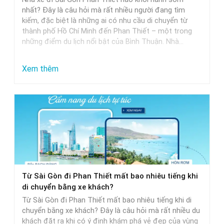
Khởi
nhất? Đây là câu hỏi mà rất nhiều người đang tìm
Hành
kiếm, đặc biệt là những ai có nhu cầu di chuyển từ
thành phố Hồ Chí Minh đến Phan Thiết – một trong
Trễ
những điểm du lịch nổi bật của Bình Thuận. Nhà…
Nhất
:
Xem thêm
Nhà
Xe
Sài
Gòn
Phan
Thiết
Khởi
Từ Sài Gòn đi Phan Thiết mất bao nhiêu tiếng khi
Hành
di chuyển bằng xe khách?
Sớm
Từ Sài Gòn đi Phan Thiết mất bao nhiêu tiếng khi di
Nhất
chuyển bằng xe khách? Đây là câu hỏi mà rất nhiều du
khách đặt ra khi có ý định khám phá vẻ đẹp của vùng