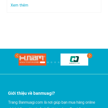
chuyển
:
Xem thêm
bằng
Xe
xe
nào
khách?
đi
Phan
Thiết
có
giá
rẻ
nhất?
Giới thiệu về banmuagi?
Trang Banmuagi.com là nơi giúp bạn mua hàng online