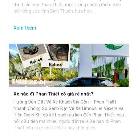
đất biển này. Phan Thiết, một trong những điểm đến
nổi tiếng của tỉnh Bình Thuận, hứa hẹn…
:
Xem thêm
Từ
Sài
Gòn
đi
Phan
Thiết
mất
Xe nào đi Phan Thiết có giá rẻ nhất?
bao
Hướng Dẫn Đặt Vé Xe Khách Sài Gòn – Phan Thiết
nhiêu
Nhanh Chóng So Sánh Đặt Vé Xe Limousine Vexere và
tiếng
Tiến Oanh Khi có kế hoạch du lịch đến Phan Thiết, câu
hỏi đầu tiên mà nhiều người đặt ra là Xe nào đi Phan
khi
Thiết có giá rẻ nhất? Điều này không chỉ…
di