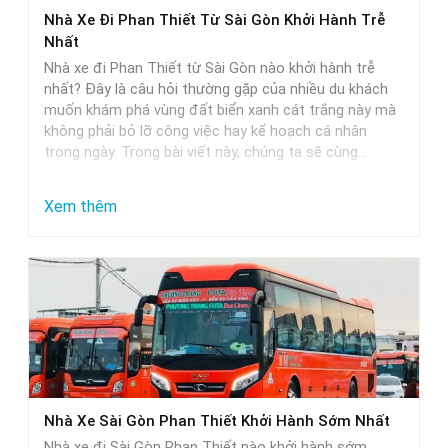
Phan
Nhà Xe Đi Phan Thiết Từ Sài Gòn Khởi Hành Trễ
Thiết
Nhất
–
Nhà xe đi Phan Thiết từ Sài Gòn nào khởi hành trễ
Lựa
nhất? Đây là câu hỏi thường gặp của nhiều du khách
muốn khám phá vùng đất biển xanh cát trắng này mà
Chọn
không phải bỏ lỡ công việc hay kế hoạch cá nhân
Hoàn
trong ngày. Trong bài viết này, chúng ta sẽ cùng…
Hảo
Cho
:
Xem thêm
Các
Nhà
Cặp
Xe
Đôi
Đi
Phan
Thiết
Từ
Sài
Nhà Xe Sài Gòn Phan Thiết Khởi Hành Sớm Nhất
Gòn
Nhà xe đi Sài Gòn Phan Thiết nào khởi hành sớm