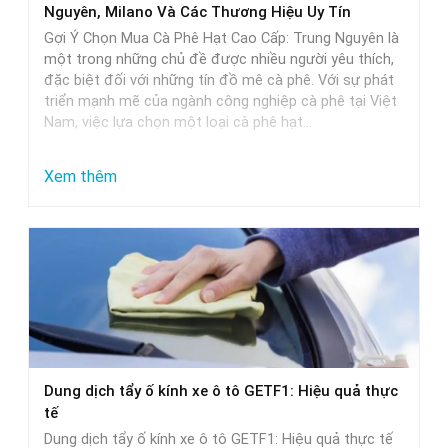
Nguyên, Milano Và Các Thương Hiệu Uy Tín
và
Gợi Ý Chọn Mua Cà Phê Hạt Cao Cấp: Trung Nguyên là
lựa
một trong những chủ đề được nhiều người yêu thích,
đặc biệt đối với những tín đồ mê cà phê. Với sự phát
chọn
triển mạnh mẽ của ngành công nghiệp cà phê tại Việt
Nam, việc lựa chọn một loại cà phê hạt…
:
Xem thêm
Gợi
Ý
Chọn
Mua
Cà
Phê
Hạt
Dung dịch tẩy ố kính xe ô tô GETF1: Hiệu quả thực
Cao
tế
Cấp:
Dung dịch tẩy ố kính xe ô tô GETF1: Hiệu quả thực tế