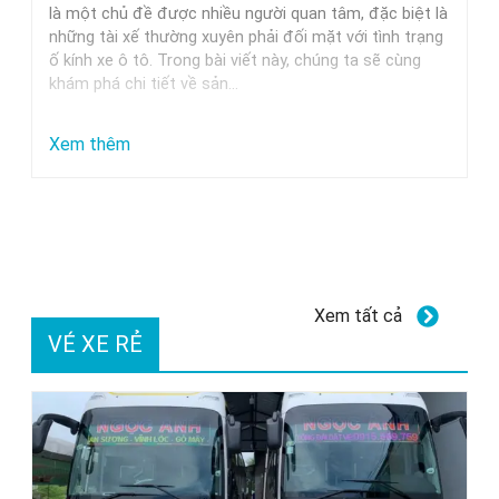
Trung
là một chủ đề được nhiều người quan tâm, đặc biệt là
những tài xế thường xuyên phải đối mặt với tình trạng
Nguyên,
ố kính xe ô tô. Trong bài viết này, chúng ta sẽ cùng
Milano
khám phá chi tiết về sản…
Và
Các
:
Xem thêm
Thương
Dung
Hiệu
dịch
Uy
tẩy
Tín
ố
kính
Xem tất cả
xe
VÉ XE RẺ
ô
tô
GETF1:
Hiệu
quả