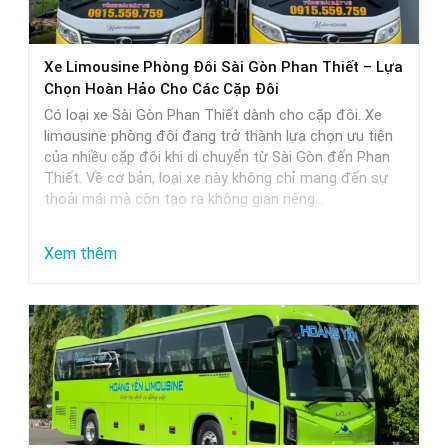
thực
tế
Xe Limousine Phòng Đôi Sài Gòn Phan Thiết – Lựa
Chọn Hoàn Hảo Cho Các Cặp Đôi
Có loại xe Sài Gòn Phan Thiết dành cho cặp đôi. Xe
limousine phòng đôi đang trở thành lựa chọn ưu tiên
của nhiều cặp đôi khi di chuyển từ Sài Gòn đến Phan
Thiết. Về cơ bản, loại xe này không chỉ mang đến sự
thoải mái mà còn tạo ra không gian riêng…
:
Xem thêm
Xe
Limousine
Phòng
Đôi
Sài
Gòn