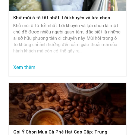
xe
ô
Khử mùi ô tô tốt nhất: Lời khuyên và lựa chọn
tô:
Khử mùi ô tô tốt nhất: Lời khuyên và lựa chọn là một
Giải
chủ đề được nhiều người quan tâm, đặc biệt là những
pháp
ai sở hữu phương tiện di chuyển này. Mùi hôi trong ô
tô không chỉ ảnh hưởng đến cảm giác thoải mái của
tối
hành khách mà còn có thể gây ra…
ưu
:
Xem thêm
Khử
mùi
ô
tô
tốt
nhất:
Lời
Gợi Ý Chọn Mua Cà Phê Hạt Cao Cấp: Trung
khuyên