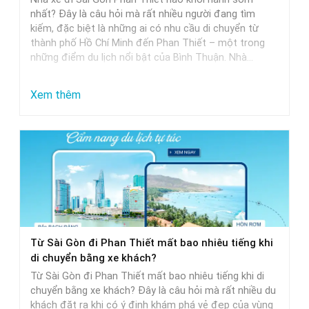
Khởi
nhất? Đây là câu hỏi mà rất nhiều người đang tìm
Hành
kiếm, đặc biệt là những ai có nhu cầu di chuyển từ
thành phố Hồ Chí Minh đến Phan Thiết – một trong
Trễ
những điểm du lịch nổi bật của Bình Thuận. Nhà…
Nhất
:
Xem thêm
Nhà
Xe
Sài
Gòn
Phan
Thiết
Khởi
Từ Sài Gòn đi Phan Thiết mất bao nhiêu tiếng khi
Hành
di chuyển bằng xe khách?
Sớm
Từ Sài Gòn đi Phan Thiết mất bao nhiêu tiếng khi di
Nhất
chuyển bằng xe khách? Đây là câu hỏi mà rất nhiều du
khách đặt ra khi có ý định khám phá vẻ đẹp của vùng