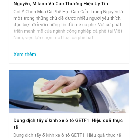
Nguyên, Milano Và Các Thương Hiệu Uy Tín
và
Gợi Ý Chọn Mua Cà Phê Hạt Cao Cấp: Trung Nguyên là
lựa
một trong những chủ đề được nhiều người yêu thích,
đặc biệt đối với những tín đồ mê cà phê. Với sự phát
chọn
triển mạnh mẽ của ngành công nghiệp cà phê tại Việt
Nam, việc lựa chọn một loại cà phê hạt…
:
Xem thêm
Gợi
Ý
Chọn
Mua
Cà
Phê
Hạt
Dung dịch tẩy ố kính xe ô tô GETF1: Hiệu quả thực
Cao
tế
Cấp:
Dung dịch tẩy ố kính xe ô tô GETF1: Hiệu quả thực tế