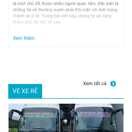
Trung
là một chủ đề được nhiều người quan tâm, đặc biệt là
những tài xế thường xuyên phải đối mặt với tình trạng
Nguyên,
ố kính xe ô tô. Trong bài viết này, chúng ta sẽ cùng
Milano
khám phá chi tiết về sản…
Và
Các
:
Xem thêm
Thương
Dung
Hiệu
dịch
Uy
tẩy
Tín
ố
kính
Xem tất cả
xe
VÉ XE RẺ
ô
tô
GETF1:
Hiệu
quả