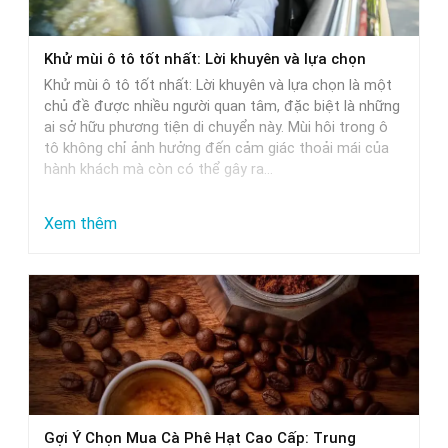
xe
ô
Khử mùi ô tô tốt nhất: Lời khuyên và lựa chọn
tô:
Khử mùi ô tô tốt nhất: Lời khuyên và lựa chọn là một
Giải
chủ đề được nhiều người quan tâm, đặc biệt là những
pháp
ai sở hữu phương tiện di chuyển này. Mùi hôi trong ô
tô không chỉ ảnh hưởng đến cảm giác thoải mái của
tối
hành khách mà còn có thể gây ra…
ưu
:
Xem thêm
Khử
mùi
ô
tô
tốt
nhất:
Lời
Gợi Ý Chọn Mua Cà Phê Hạt Cao Cấp: Trung
khuyên