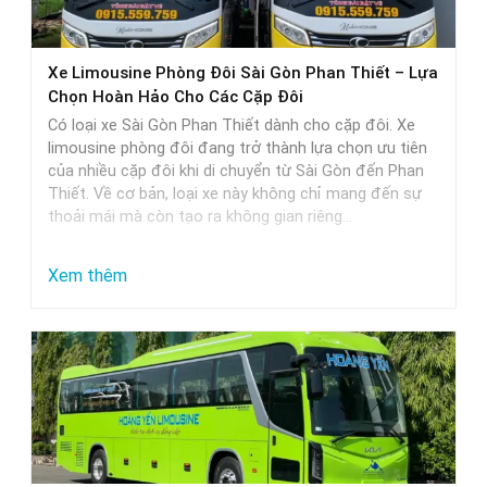
thực
tế
Xe Limousine Phòng Đôi Sài Gòn Phan Thiết – Lựa
Chọn Hoàn Hảo Cho Các Cặp Đôi
Có loại xe Sài Gòn Phan Thiết dành cho cặp đôi. Xe
limousine phòng đôi đang trở thành lựa chọn ưu tiên
của nhiều cặp đôi khi di chuyển từ Sài Gòn đến Phan
Thiết. Về cơ bản, loại xe này không chỉ mang đến sự
thoải mái mà còn tạo ra không gian riêng…
:
Xem thêm
Xe
Limousine
Phòng
Đôi
Sài
Gòn