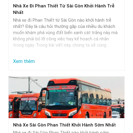
Phan
Nhà Xe Đi Phan Thiết Từ Sài Gòn Khởi Hành Trễ
Thiết
Nhất
–
Nhà xe đi Phan Thiết từ Sài Gòn nào khởi hành trễ
Lựa
nhất? Đây là câu hỏi thường gặp của nhiều du khách
muốn khám phá vùng đất biển xanh cát trắng này mà
Chọn
không phải bỏ lỡ công việc hay kế hoạch cá nhân
Hoàn
trong ngày. Trong bài viết này, chúng ta sẽ cùng…
Hảo
Cho
:
Xem thêm
Các
Nhà
Cặp
Xe
Đôi
Đi
Phan
Thiết
Từ
Sài
Nhà Xe Sài Gòn Phan Thiết Khởi Hành Sớm Nhất
Gòn
Nhà xe đi Sài Gòn Phan Thiết nào khởi hành sớm