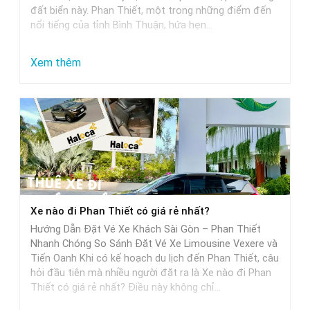
đất biển này. Phan Thiết, một trong những điểm đến
nổi tiếng của tỉnh Bình Thuận, hứa hẹn…
:
Xem thêm
Từ
Sài
Gòn
đi
Phan
Thiết
mất
Xe nào đi Phan Thiết có giá rẻ nhất?
bao
Hướng Dẫn Đặt Vé Xe Khách Sài Gòn – Phan Thiết
nhiêu
Nhanh Chóng So Sánh Đặt Vé Xe Limousine Vexere và
tiếng
Tiến Oanh Khi có kế hoạch du lịch đến Phan Thiết, câu
hỏi đầu tiên mà nhiều người đặt ra là Xe nào đi Phan
khi
Thiết có giá rẻ nhất? Điều này không chỉ…
di