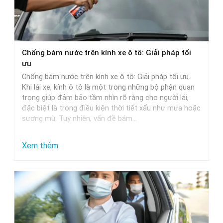
Chọn
Nước
Rửa
Xe
Chống bám nước trên kính xe ô tô: Giải pháp tối
Phù
ưu
Hợp
Chống bám nước trên kính xe ô tô: Giải pháp tối ưu.
Nhất
Khi lái xe, kính ô tô là một trong những bộ phận quan
trọng giúp đảm bảo tầm nhìn rõ ràng cho người lái,
đặc biệt là trong điều kiện thời tiết xấu như mưa hoặc
sương mù. Tuy nhiên, vấn đề bám…
:
Xem thêm
Chống
bám
nước
trên
kính