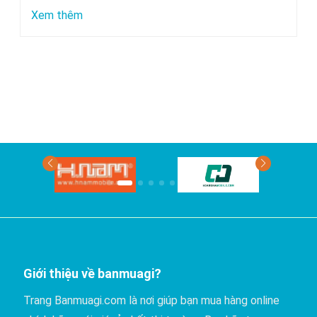
chuyển
:
Xem thêm
bằng
Xe
xe
nào
khách?
đi
Phan
Thiết
có
giá
rẻ
nhất?
Giới thiệu về banmuagi?
Trang Banmuagi.com là nơi giúp bạn mua hàng online