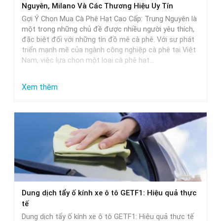
Nguyên, Milano Và Các Thương Hiệu Uy Tín
và
Gợi Ý Chọn Mua Cà Phê Hạt Cao Cấp: Trung Nguyên là
lựa
một trong những chủ đề được nhiều người yêu thích,
đặc biệt đối với những tín đồ mê cà phê. Với sự phát
chọn
triển mạnh mẽ của ngành công nghiệp cà phê tại Việt
Nam, việc lựa chọn một loại cà phê hạt…
:
Xem thêm
Gợi
Ý
Chọn
Mua
Cà
Phê
Hạt
Dung dịch tẩy ố kính xe ô tô GETF1: Hiệu quả thực
Cao
tế
Cấp:
Dung dịch tẩy ố kính xe ô tô GETF1: Hiệu quả thực tế