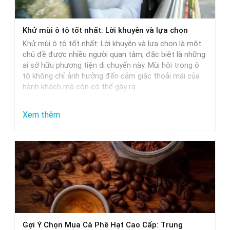
xe
ô
Khử mùi ô tô tốt nhất: Lời khuyên và lựa chọn
tô:
Khử mùi ô tô tốt nhất: Lời khuyên và lựa chọn là một
Giải
chủ đề được nhiều người quan tâm, đặc biệt là những
pháp
ai sở hữu phương tiện di chuyển này. Mùi hôi trong ô
tô không chỉ ảnh hưởng đến cảm giác thoải mái của
tối
hành khách mà còn có thể gây ra…
ưu
:
Xem thêm
Khử
mùi
ô
tô
tốt
nhất:
Lời
Gợi Ý Chọn Mua Cà Phê Hạt Cao Cấp: Trung
khuyên