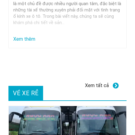
Trung
là một chủ đề được nhiều người quan tâm, đặc biệt là
những tài xế thường xuyên phải đối mặt với tình trạng
Nguyên,
ố kính xe ô tô. Trong bài viết này, chúng ta sẽ cùng
Milano
khám phá chi tiết về sản…
Và
Các
:
Xem thêm
Thương
Dung
Hiệu
dịch
Uy
tẩy
Tín
ố
kính
Xem tất cả
xe
VÉ XE RẺ
ô
tô
GETF1:
Hiệu
quả