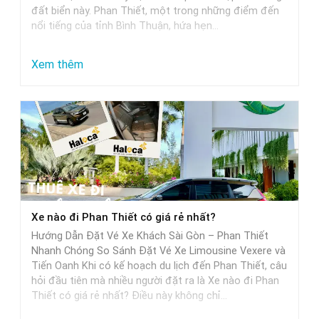
đất biển này. Phan Thiết, một trong những điểm đến
nổi tiếng của tỉnh Bình Thuận, hứa hẹn…
:
Xem thêm
Từ
Sài
Gòn
đi
Phan
Thiết
mất
Xe nào đi Phan Thiết có giá rẻ nhất?
bao
Hướng Dẫn Đặt Vé Xe Khách Sài Gòn – Phan Thiết
nhiêu
Nhanh Chóng So Sánh Đặt Vé Xe Limousine Vexere và
tiếng
Tiến Oanh Khi có kế hoạch du lịch đến Phan Thiết, câu
hỏi đầu tiên mà nhiều người đặt ra là Xe nào đi Phan
khi
Thiết có giá rẻ nhất? Điều này không chỉ…
di