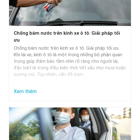
Chọn
Nước
Rửa
Xe
Chống bám nước trên kính xe ô tô: Giải pháp tối
Phù
ưu
Hợp
Chống bám nước trên kính xe ô tô: Giải pháp tối ưu.
Nhất
Khi lái xe, kính ô tô là một trong những bộ phận quan
trọng giúp đảm bảo tầm nhìn rõ ràng cho người lái,
đặc biệt là trong điều kiện thời tiết xấu như mưa hoặc
sương mù. Tuy nhiên, vấn đề bám…
:
Xem thêm
Chống
bám
nước
trên
kính