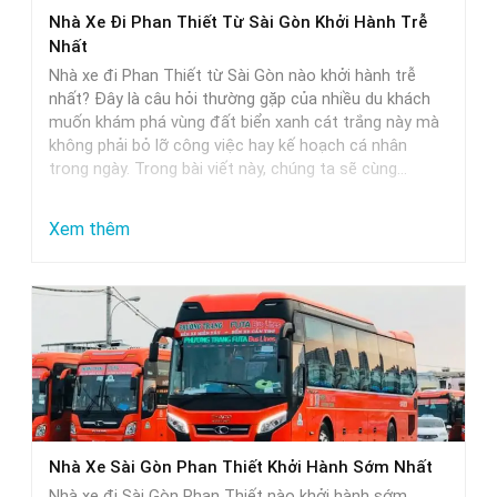
Phan
Nhà Xe Đi Phan Thiết Từ Sài Gòn Khởi Hành Trễ
Thiết
Nhất
–
Nhà xe đi Phan Thiết từ Sài Gòn nào khởi hành trễ
Lựa
nhất? Đây là câu hỏi thường gặp của nhiều du khách
muốn khám phá vùng đất biển xanh cát trắng này mà
Chọn
không phải bỏ lỡ công việc hay kế hoạch cá nhân
Hoàn
trong ngày. Trong bài viết này, chúng ta sẽ cùng…
Hảo
Cho
:
Xem thêm
Các
Nhà
Cặp
Xe
Đôi
Đi
Phan
Thiết
Từ
Sài
Nhà Xe Sài Gòn Phan Thiết Khởi Hành Sớm Nhất
Gòn
Nhà xe đi Sài Gòn Phan Thiết nào khởi hành sớm