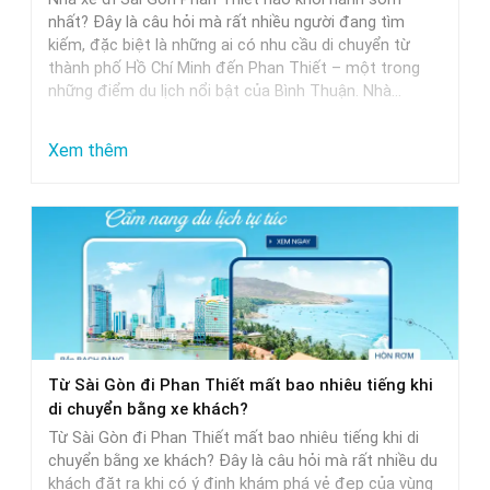
Khởi
nhất? Đây là câu hỏi mà rất nhiều người đang tìm
Hành
kiếm, đặc biệt là những ai có nhu cầu di chuyển từ
thành phố Hồ Chí Minh đến Phan Thiết – một trong
Trễ
những điểm du lịch nổi bật của Bình Thuận. Nhà…
Nhất
:
Xem thêm
Nhà
Xe
Sài
Gòn
Phan
Thiết
Khởi
Từ Sài Gòn đi Phan Thiết mất bao nhiêu tiếng khi
Hành
di chuyển bằng xe khách?
Sớm
Từ Sài Gòn đi Phan Thiết mất bao nhiêu tiếng khi di
Nhất
chuyển bằng xe khách? Đây là câu hỏi mà rất nhiều du
khách đặt ra khi có ý định khám phá vẻ đẹp của vùng