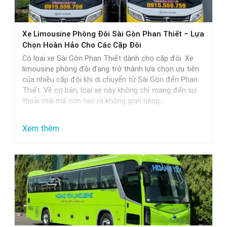
thực
tế
Xe Limousine Phòng Đôi Sài Gòn Phan Thiết – Lựa
Chọn Hoàn Hảo Cho Các Cặp Đôi
Có loại xe Sài Gòn Phan Thiết dành cho cặp đôi. Xe
limousine phòng đôi đang trở thành lựa chọn ưu tiên
của nhiều cặp đôi khi di chuyển từ Sài Gòn đến Phan
Thiết. Về cơ bản, loại xe này không chỉ mang đến sự
thoải mái mà còn tạo ra không gian riêng…
:
Xem thêm
Xe
Limousine
Phòng
Đôi
Sài
Gòn