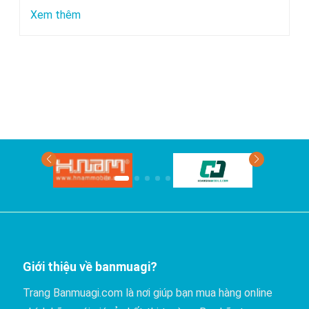
chuyển
:
Xem thêm
bằng
Xe
xe
nào
khách?
đi
Phan
Thiết
có
giá
rẻ
nhất?
Giới thiệu về banmuagi?
Trang Banmuagi.com là nơi giúp bạn mua hàng online