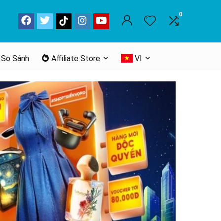
0
 So Sánh
Affiliate Store
VI