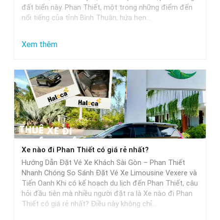
đất biển này. Phan Thiết, một trong những điểm đến
nổi tiếng của tỉnh Bình Thuận, hứa hẹn…
:
Xem thêm
Từ
Sài
Gòn
đi
Phan
Thiết
mất
Xe nào đi Phan Thiết có giá rẻ nhất?
bao
Hướng Dẫn Đặt Vé Xe Khách Sài Gòn – Phan Thiết
nhiêu
Nhanh Chóng So Sánh Đặt Vé Xe Limousine Vexere và
tiếng
Tiến Oanh Khi có kế hoạch du lịch đến Phan Thiết, câu
hỏi đầu tiên mà nhiều người đặt ra là Xe nào đi Phan
khi
Thiết có giá rẻ nhất? Điều này không chỉ…
di