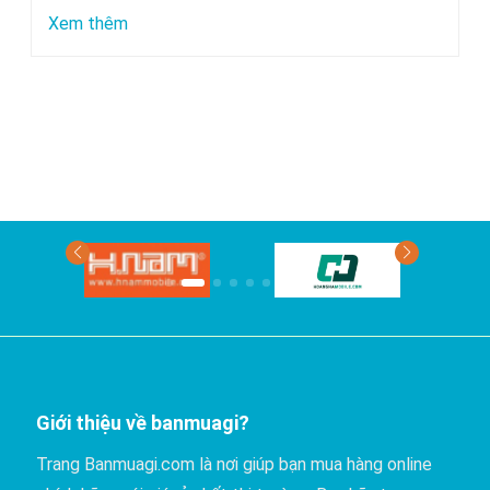
chuyển
:
Xem thêm
bằng
Xe
xe
nào
khách?
đi
Phan
Thiết
có
giá
rẻ
nhất?
Giới thiệu về banmuagi?
Trang Banmuagi.com là nơi giúp bạn mua hàng online