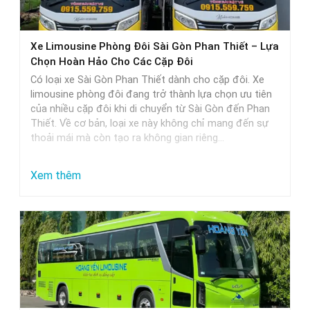
thực
tế
Xe Limousine Phòng Đôi Sài Gòn Phan Thiết – Lựa
Chọn Hoàn Hảo Cho Các Cặp Đôi
Có loại xe Sài Gòn Phan Thiết dành cho cặp đôi. Xe
limousine phòng đôi đang trở thành lựa chọn ưu tiên
của nhiều cặp đôi khi di chuyển từ Sài Gòn đến Phan
Thiết. Về cơ bản, loại xe này không chỉ mang đến sự
thoải mái mà còn tạo ra không gian riêng…
:
Xem thêm
Xe
Limousine
Phòng
Đôi
Sài
Gòn