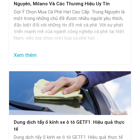
Nguyên, Milano Và Các Thương Hiệu Uy Tín
và
Gợi Ý Chọn Mua Cà Phê Hạt Cao Cấp: Trung Nguyên là
lựa
một trong những chủ đề được nhiều người yêu thích,
đặc biệt đối với những tín đồ mê cà phê. Với sự phát
chọn
triển mạnh mẽ của ngành công nghiệp cà phê tại Việt
Nam, việc lựa chọn một loại cà phê hạt…
:
Xem thêm
Gợi
Ý
Chọn
Mua
Cà
Phê
Hạt
Dung dịch tẩy ố kính xe ô tô GETF1: Hiệu quả thực
Cao
tế
Cấp:
Dung dịch tẩy ố kính xe ô tô GETF1: Hiệu quả thực tế