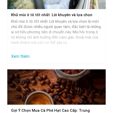
xe
ô
Khử mùi ô tô tốt nhất: Lời khuyên và lựa chọn
tô:
Khử mùi ô tô tốt nhất: Lời khuyên và lựa chọn là một
Giải
chủ đề được nhiều người quan tâm, đặc biệt là những
pháp
ai sở hữu phương tiện di chuyển này. Mùi hôi trong ô
tô không chỉ ảnh hưởng đến cảm giác thoải mái của
tối
hành khách mà còn có thể gây ra…
ưu
:
Xem thêm
Khử
mùi
ô
tô
tốt
nhất:
Lời
Gợi Ý Chọn Mua Cà Phê Hạt Cao Cấp: Trung
khuyên