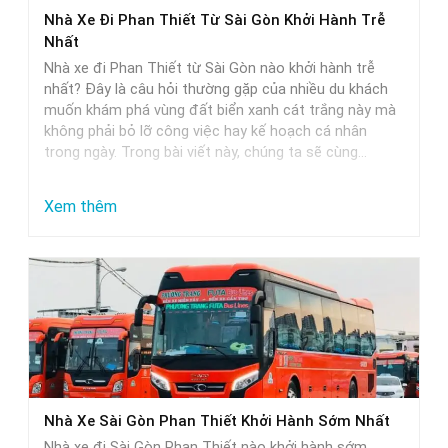
Phan
Nhà Xe Đi Phan Thiết Từ Sài Gòn Khởi Hành Trễ
Thiết
Nhất
–
Nhà xe đi Phan Thiết từ Sài Gòn nào khởi hành trễ
Lựa
nhất? Đây là câu hỏi thường gặp của nhiều du khách
muốn khám phá vùng đất biển xanh cát trắng này mà
Chọn
không phải bỏ lỡ công việc hay kế hoạch cá nhân
Hoàn
trong ngày. Trong bài viết này, chúng ta sẽ cùng…
Hảo
Cho
:
Xem thêm
Các
Nhà
Cặp
Xe
Đôi
Đi
Phan
Thiết
Từ
Sài
Nhà Xe Sài Gòn Phan Thiết Khởi Hành Sớm Nhất
Gòn
Nhà xe đi Sài Gòn Phan Thiết nào khởi hành sớm