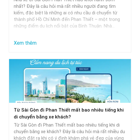
Khởi
nhất? Đây là câu hỏi mà rất nhiều người đang tìm
Hành
kiếm, đặc biệt là những ai có nhu cầu di chuyển từ
thành phố Hồ Chí Minh đến Phan Thiết – một trong
Trễ
những điểm du lịch nổi bật của Bình Thuận. Nhà…
Nhất
:
Xem thêm
Nhà
Xe
Sài
Gòn
Phan
Thiết
Khởi
Từ Sài Gòn đi Phan Thiết mất bao nhiêu tiếng khi
Hành
di chuyển bằng xe khách?
Sớm
Từ Sài Gòn đi Phan Thiết mất bao nhiêu tiếng khi di
Nhất
chuyển bằng xe khách? Đây là câu hỏi mà rất nhiều du
khách đặt ra khi có ý định khám phá vẻ đẹp của vùng