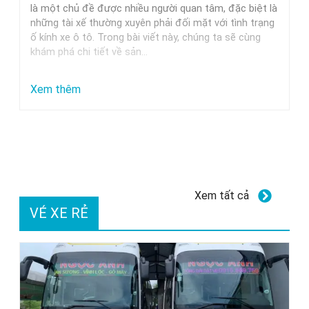
Trung
là một chủ đề được nhiều người quan tâm, đặc biệt là
những tài xế thường xuyên phải đối mặt với tình trạng
Nguyên,
ố kính xe ô tô. Trong bài viết này, chúng ta sẽ cùng
Milano
khám phá chi tiết về sản…
Và
Các
:
Xem thêm
Thương
Dung
Hiệu
dịch
Uy
tẩy
Tín
ố
kính
Xem tất cả
xe
VÉ XE RẺ
ô
tô
GETF1:
Hiệu
quả