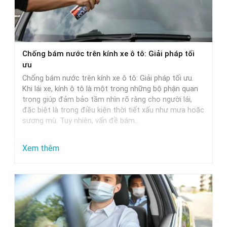
Chọn
Nước
Rửa
Xe
Chống bám nước trên kính xe ô tô: Giải pháp tối
Phù
ưu
Hợp
Chống bám nước trên kính xe ô tô: Giải pháp tối ưu.
Nhất
Khi lái xe, kính ô tô là một trong những bộ phận quan
trọng giúp đảm bảo tầm nhìn rõ ràng cho người lái,
đặc biệt là trong điều kiện thời tiết xấu như mưa hoặc
sương mù. Tuy nhiên, vấn đề bám…
:
Xem thêm
Chống
bám
nước
trên
kính