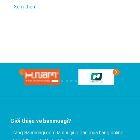
chuyển
:
Xem thêm
bằng
Xe
xe
nào
khách?
đi
Phan
Thiết
có
giá
rẻ
nhất?
Giới thiệu về banmuagi?
Trang Banmuagi.com là nơi giúp bạn mua hàng online