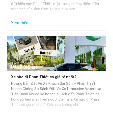
đất biển này. Phan Thiết, một trong những điểm đến
nổi tiếng của tỉnh Bình Thuận, hứa hẹn…
:
Xem thêm
Từ
Sài
Gòn
đi
Phan
Thiết
mất
Xe nào đi Phan Thiết có giá rẻ nhất?
bao
Hướng Dẫn Đặt Vé Xe Khách Sài Gòn – Phan Thiết
nhiêu
Nhanh Chóng So Sánh Đặt Vé Xe Limousine Vexere và
tiếng
Tiến Oanh Khi có kế hoạch du lịch đến Phan Thiết, câu
hỏi đầu tiên mà nhiều người đặt ra là Xe nào đi Phan
khi
Thiết có giá rẻ nhất? Điều này không chỉ…
di