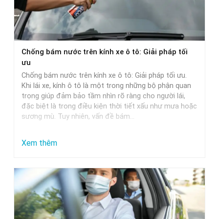
Chọn
Nước
Rửa
Xe
Chống bám nước trên kính xe ô tô: Giải pháp tối
Phù
ưu
Hợp
Chống bám nước trên kính xe ô tô: Giải pháp tối ưu.
Nhất
Khi lái xe, kính ô tô là một trong những bộ phận quan
trọng giúp đảm bảo tầm nhìn rõ ràng cho người lái,
đặc biệt là trong điều kiện thời tiết xấu như mưa hoặc
sương mù. Tuy nhiên, vấn đề bám…
:
Xem thêm
Chống
bám
nước
trên
kính