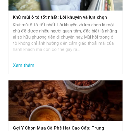
xe
ô
Khử mùi ô tô tốt nhất: Lời khuyên và lựa chọn
tô:
Khử mùi ô tô tốt nhất: Lời khuyên và lựa chọn là một
Giải
chủ đề được nhiều người quan tâm, đặc biệt là những
pháp
ai sở hữu phương tiện di chuyển này. Mùi hôi trong ô
tô không chỉ ảnh hưởng đến cảm giác thoải mái của
tối
hành khách mà còn có thể gây ra…
ưu
:
Xem thêm
Khử
mùi
ô
tô
tốt
nhất:
Lời
Gợi Ý Chọn Mua Cà Phê Hạt Cao Cấp: Trung
khuyên