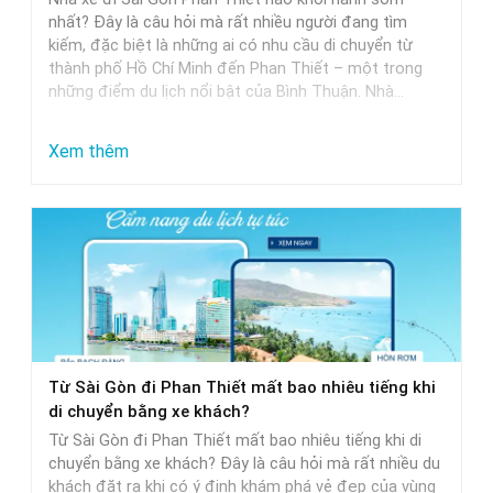
Khởi
nhất? Đây là câu hỏi mà rất nhiều người đang tìm
Hành
kiếm, đặc biệt là những ai có nhu cầu di chuyển từ
thành phố Hồ Chí Minh đến Phan Thiết – một trong
Trễ
những điểm du lịch nổi bật của Bình Thuận. Nhà…
Nhất
:
Xem thêm
Nhà
Xe
Sài
Gòn
Phan
Thiết
Khởi
Từ Sài Gòn đi Phan Thiết mất bao nhiêu tiếng khi
Hành
di chuyển bằng xe khách?
Sớm
Từ Sài Gòn đi Phan Thiết mất bao nhiêu tiếng khi di
Nhất
chuyển bằng xe khách? Đây là câu hỏi mà rất nhiều du
khách đặt ra khi có ý định khám phá vẻ đẹp của vùng