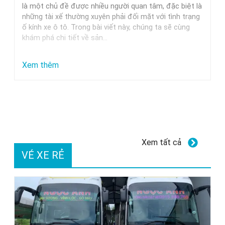
Trung
là một chủ đề được nhiều người quan tâm, đặc biệt là
những tài xế thường xuyên phải đối mặt với tình trạng
Nguyên,
ố kính xe ô tô. Trong bài viết này, chúng ta sẽ cùng
Milano
khám phá chi tiết về sản…
Và
Các
:
Xem thêm
Thương
Dung
Hiệu
dịch
Uy
tẩy
Tín
ố
kính
Xem tất cả
xe
VÉ XE RẺ
ô
tô
GETF1:
Hiệu
quả