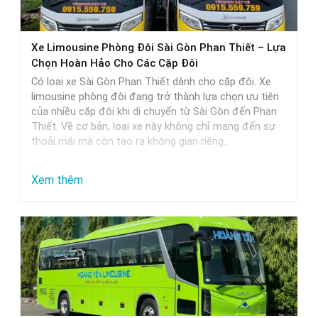
thực
tế
Xe Limousine Phòng Đôi Sài Gòn Phan Thiết – Lựa
Chọn Hoàn Hảo Cho Các Cặp Đôi
Có loại xe Sài Gòn Phan Thiết dành cho cặp đôi. Xe
limousine phòng đôi đang trở thành lựa chọn ưu tiên
của nhiều cặp đôi khi di chuyển từ Sài Gòn đến Phan
Thiết. Về cơ bản, loại xe này không chỉ mang đến sự
thoải mái mà còn tạo ra không gian riêng…
:
Xem thêm
Xe
Limousine
Phòng
Đôi
Sài
Gòn