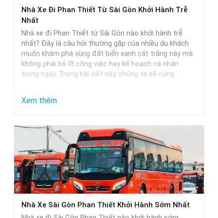
Phan
Nhà Xe Đi Phan Thiết Từ Sài Gòn Khởi Hành Trễ
Thiết
Nhất
–
Nhà xe đi Phan Thiết từ Sài Gòn nào khởi hành trễ
Lựa
nhất? Đây là câu hỏi thường gặp của nhiều du khách
muốn khám phá vùng đất biển xanh cát trắng này mà
Chọn
không phải bỏ lỡ công việc hay kế hoạch cá nhân
Hoàn
trong ngày. Trong bài viết này, chúng ta sẽ cùng…
Hảo
Cho
:
Xem thêm
Các
Nhà
Cặp
Xe
Đôi
Đi
Phan
Thiết
Từ
Sài
Nhà Xe Sài Gòn Phan Thiết Khởi Hành Sớm Nhất
Gòn
Nhà xe đi Sài Gòn Phan Thiết nào khởi hành sớm