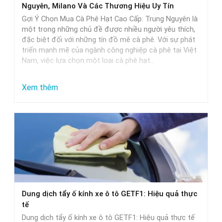
Nguyên, Milano Và Các Thương Hiệu Uy Tín
và
Gợi Ý Chọn Mua Cà Phê Hạt Cao Cấp: Trung Nguyên là
lựa
một trong những chủ đề được nhiều người yêu thích,
đặc biệt đối với những tín đồ mê cà phê. Với sự phát
chọn
triển mạnh mẽ của ngành công nghiệp cà phê tại Việt
Nam, việc lựa chọn một loại cà phê hạt…
:
Xem thêm
Gợi
Ý
Chọn
Mua
Cà
Phê
Hạt
Dung dịch tẩy ố kính xe ô tô GETF1: Hiệu quả thực
Cao
tế
Cấp:
Dung dịch tẩy ố kính xe ô tô GETF1: Hiệu quả thực tế