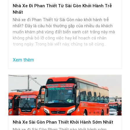
Phan
Nhà Xe Đi Phan Thiết Từ Sài Gòn Khởi Hành Trễ
Thiết
Nhất
–
Nhà xe đi Phan Thiết từ Sài Gòn nào khởi hành trễ
Lựa
nhất? Đây là câu hỏi thường gặp của nhiều du khách
muốn khám phá vùng đất biển xanh cát trắng này mà
Chọn
không phải bỏ lỡ công việc hay kế hoạch cá nhân
Hoàn
trong ngày. Trong bài viết này, chúng ta sẽ cùng…
Hảo
Cho
:
Xem thêm
Các
Nhà
Cặp
Xe
Đôi
Đi
Phan
Thiết
Từ
Sài
Nhà Xe Sài Gòn Phan Thiết Khởi Hành Sớm Nhất
Gòn
Nhà xe đi Sài Gòn Phan Thiết nào khởi hành sớm