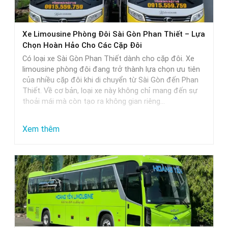
thực
tế
Xe Limousine Phòng Đôi Sài Gòn Phan Thiết – Lựa
Chọn Hoàn Hảo Cho Các Cặp Đôi
Có loại xe Sài Gòn Phan Thiết dành cho cặp đôi. Xe
limousine phòng đôi đang trở thành lựa chọn ưu tiên
của nhiều cặp đôi khi di chuyển từ Sài Gòn đến Phan
Thiết. Về cơ bản, loại xe này không chỉ mang đến sự
thoải mái mà còn tạo ra không gian riêng…
:
Xem thêm
Xe
Limousine
Phòng
Đôi
Sài
Gòn