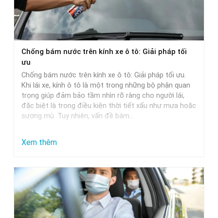
Chọn
Nước
Rửa
Xe
Chống bám nước trên kính xe ô tô: Giải pháp tối
Phù
ưu
Hợp
Chống bám nước trên kính xe ô tô: Giải pháp tối ưu.
Nhất
Khi lái xe, kính ô tô là một trong những bộ phận quan
trọng giúp đảm bảo tầm nhìn rõ ràng cho người lái,
đặc biệt là trong điều kiện thời tiết xấu như mưa hoặc
sương mù. Tuy nhiên, vấn đề bám…
:
Xem thêm
Chống
bám
nước
trên
kính