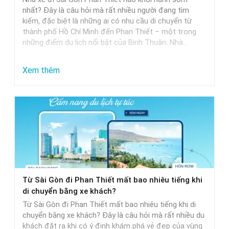
Khởi
nhất? Đây là câu hỏi mà rất nhiều người đang tìm
Hành
kiếm, đặc biệt là những ai có nhu cầu di chuyển từ
thành phố Hồ Chí Minh đến Phan Thiết – một trong
Trễ
những điểm du lịch nổi bật của Bình Thuận. Nhà…
Nhất
:
Xem thêm
Nhà
Xe
Sài
Gòn
Phan
Thiết
Khởi
Từ Sài Gòn đi Phan Thiết mất bao nhiêu tiếng khi
Hành
di chuyển bằng xe khách?
Sớm
Từ Sài Gòn đi Phan Thiết mất bao nhiêu tiếng khi di
Nhất
chuyển bằng xe khách? Đây là câu hỏi mà rất nhiều du
khách đặt ra khi có ý định khám phá vẻ đẹp của vùng