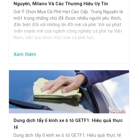
Nguyên, Milano Và Các Thương Hiệu Uy Tín
và
Gợi Ý Chọn Mua Cà Phê Hạt Cao Cấp: Trung Nguyên là
lựa
một trong những chủ đề được nhiều người yêu thích,
đặc biệt đối với những tín đồ mê cà phê. Với sự phát
chọn
triển mạnh mẽ của ngành công nghiệp cà phê tại Việt
Nam, việc lựa chọn một loại cà phê hạt…
:
Xem thêm
Gợi
Ý
Chọn
Mua
Cà
Phê
Hạt
Dung dịch tẩy ố kính xe ô tô GETF1: Hiệu quả thực
Cao
tế
Cấp:
Dung dịch tẩy ố kính xe ô tô GETF1: Hiệu quả thực tế