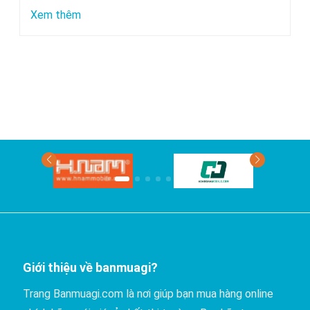
chuyển
:
Xem thêm
bằng
Xe
xe
nào
khách?
đi
Phan
Thiết
có
giá
rẻ
nhất?
Giới thiệu về banmuagi?
Trang Banmuagi.com là nơi giúp bạn mua hàng online