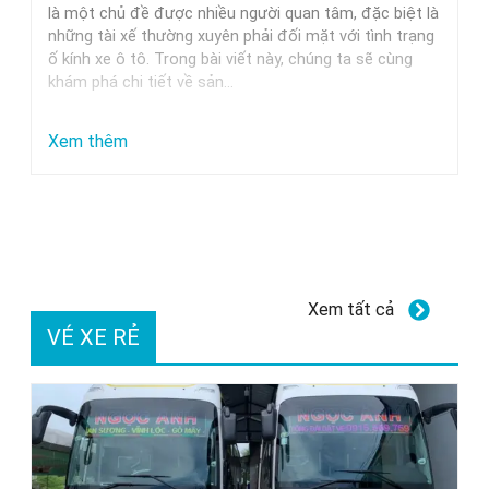
Trung
là một chủ đề được nhiều người quan tâm, đặc biệt là
những tài xế thường xuyên phải đối mặt với tình trạng
Nguyên,
ố kính xe ô tô. Trong bài viết này, chúng ta sẽ cùng
Milano
khám phá chi tiết về sản…
Và
Các
:
Xem thêm
Thương
Dung
Hiệu
dịch
Uy
tẩy
Tín
ố
kính
Xem tất cả
xe
VÉ XE RẺ
ô
tô
GETF1:
Hiệu
quả