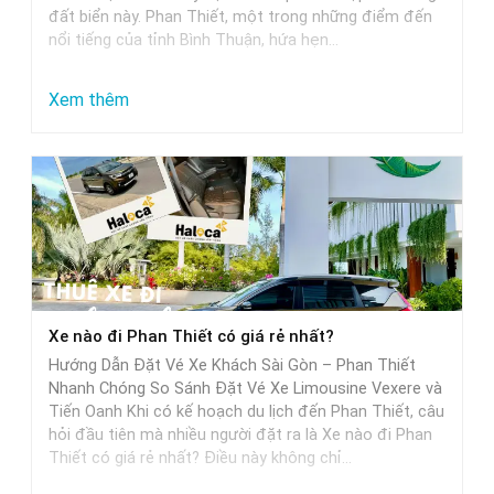
đất biển này. Phan Thiết, một trong những điểm đến
nổi tiếng của tỉnh Bình Thuận, hứa hẹn…
:
Xem thêm
Từ
Sài
Gòn
đi
Phan
Thiết
mất
Xe nào đi Phan Thiết có giá rẻ nhất?
bao
Hướng Dẫn Đặt Vé Xe Khách Sài Gòn – Phan Thiết
nhiêu
Nhanh Chóng So Sánh Đặt Vé Xe Limousine Vexere và
tiếng
Tiến Oanh Khi có kế hoạch du lịch đến Phan Thiết, câu
hỏi đầu tiên mà nhiều người đặt ra là Xe nào đi Phan
khi
Thiết có giá rẻ nhất? Điều này không chỉ…
di