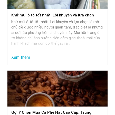
xe
ô
Khử mùi ô tô tốt nhất: Lời khuyên và lựa chọn
tô:
Khử mùi ô tô tốt nhất: Lời khuyên và lựa chọn là một
Giải
chủ đề được nhiều người quan tâm, đặc biệt là những
pháp
ai sở hữu phương tiện di chuyển này. Mùi hôi trong ô
tô không chỉ ảnh hưởng đến cảm giác thoải mái của
tối
hành khách mà còn có thể gây ra…
ưu
:
Xem thêm
Khử
mùi
ô
tô
tốt
nhất:
Lời
Gợi Ý Chọn Mua Cà Phê Hạt Cao Cấp: Trung
khuyên