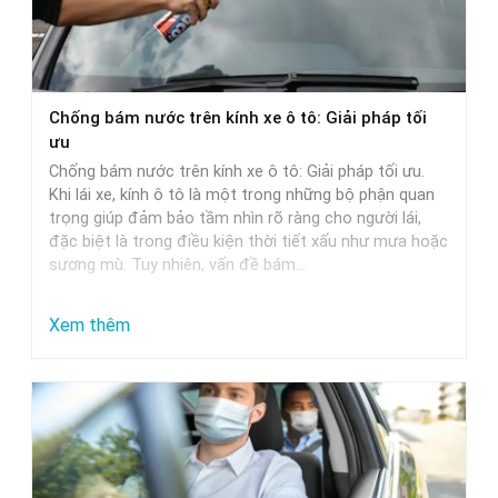
Chọn
Nước
Rửa
Xe
Chống bám nước trên kính xe ô tô: Giải pháp tối
Phù
ưu
Hợp
Chống bám nước trên kính xe ô tô: Giải pháp tối ưu.
Nhất
Khi lái xe, kính ô tô là một trong những bộ phận quan
trọng giúp đảm bảo tầm nhìn rõ ràng cho người lái,
đặc biệt là trong điều kiện thời tiết xấu như mưa hoặc
sương mù. Tuy nhiên, vấn đề bám…
:
Xem thêm
Chống
bám
nước
trên
kính