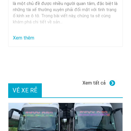
Trung
là một chủ đề được nhiều người quan tâm, đặc biệt là
những tài xế thường xuyên phải đối mặt với tình trạng
Nguyên,
ố kính xe ô tô. Trong bài viết này, chúng ta sẽ cùng
Milano
khám phá chi tiết về sản…
Và
Các
:
Xem thêm
Thương
Dung
Hiệu
dịch
Uy
tẩy
Tín
ố
kính
Xem tất cả
xe
VÉ XE RẺ
ô
tô
GETF1:
Hiệu
quả