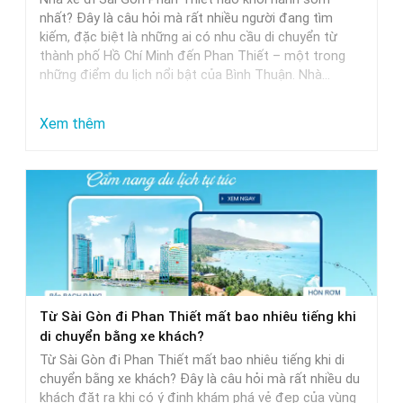
Khởi
nhất? Đây là câu hỏi mà rất nhiều người đang tìm
Hành
kiếm, đặc biệt là những ai có nhu cầu di chuyển từ
thành phố Hồ Chí Minh đến Phan Thiết – một trong
Trễ
những điểm du lịch nổi bật của Bình Thuận. Nhà…
Nhất
:
Xem thêm
Nhà
Xe
Sài
Gòn
Phan
Thiết
Khởi
Từ Sài Gòn đi Phan Thiết mất bao nhiêu tiếng khi
Hành
di chuyển bằng xe khách?
Sớm
Từ Sài Gòn đi Phan Thiết mất bao nhiêu tiếng khi di
Nhất
chuyển bằng xe khách? Đây là câu hỏi mà rất nhiều du
khách đặt ra khi có ý định khám phá vẻ đẹp của vùng