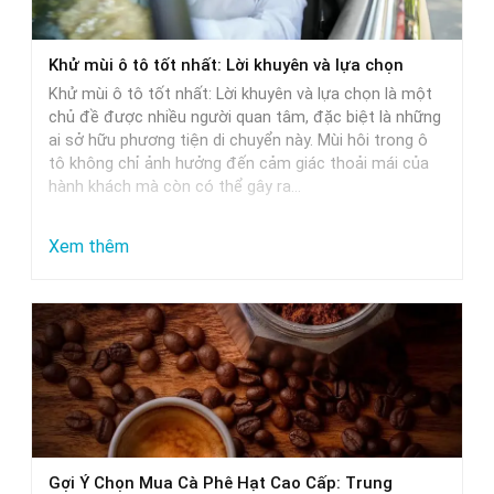
xe
ô
Khử mùi ô tô tốt nhất: Lời khuyên và lựa chọn
tô:
Khử mùi ô tô tốt nhất: Lời khuyên và lựa chọn là một
Giải
chủ đề được nhiều người quan tâm, đặc biệt là những
pháp
ai sở hữu phương tiện di chuyển này. Mùi hôi trong ô
tô không chỉ ảnh hưởng đến cảm giác thoải mái của
tối
hành khách mà còn có thể gây ra…
ưu
:
Xem thêm
Khử
mùi
ô
tô
tốt
nhất:
Lời
Gợi Ý Chọn Mua Cà Phê Hạt Cao Cấp: Trung
khuyên