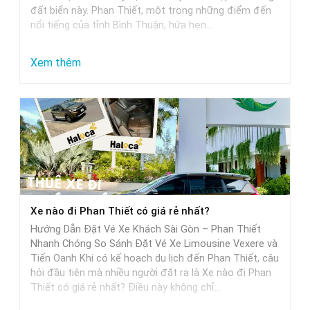
đất biển này. Phan Thiết, một trong những điểm đến
nổi tiếng của tỉnh Bình Thuận, hứa hẹn…
:
Xem thêm
Từ
Sài
Gòn
đi
Phan
Thiết
mất
Xe nào đi Phan Thiết có giá rẻ nhất?
bao
Hướng Dẫn Đặt Vé Xe Khách Sài Gòn – Phan Thiết
nhiêu
Nhanh Chóng So Sánh Đặt Vé Xe Limousine Vexere và
tiếng
Tiến Oanh Khi có kế hoạch du lịch đến Phan Thiết, câu
hỏi đầu tiên mà nhiều người đặt ra là Xe nào đi Phan
khi
Thiết có giá rẻ nhất? Điều này không chỉ…
di