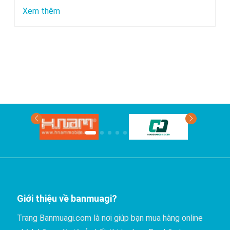
chuyển
:
Xem thêm
bằng
Xe
xe
nào
khách?
đi
Phan
Thiết
có
giá
rẻ
nhất?
Giới thiệu về banmuagi?
Trang Banmuagi.com là nơi giúp bạn mua hàng online