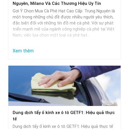
Nguyên, Milano Và Các Thương Hiệu Uy Tín
và
Gợi Ý Chọn Mua Cà Phê Hạt Cao Cấp: Trung Nguyên là
lựa
một trong những chủ đề được nhiều người yêu thích,
đặc biệt đối với những tín đồ mê cà phê. Với sự phát
chọn
triển mạnh mẽ của ngành công nghiệp cà phê tại Việt
Nam, việc lựa chọn một loại cà phê hạt…
:
Xem thêm
Gợi
Ý
Chọn
Mua
Cà
Phê
Hạt
Dung dịch tẩy ố kính xe ô tô GETF1: Hiệu quả thực
Cao
tế
Cấp:
Dung dịch tẩy ố kính xe ô tô GETF1: Hiệu quả thực tế