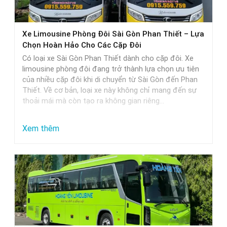
thực
tế
Xe Limousine Phòng Đôi Sài Gòn Phan Thiết – Lựa
Chọn Hoàn Hảo Cho Các Cặp Đôi
Có loại xe Sài Gòn Phan Thiết dành cho cặp đôi. Xe
limousine phòng đôi đang trở thành lựa chọn ưu tiên
của nhiều cặp đôi khi di chuyển từ Sài Gòn đến Phan
Thiết. Về cơ bản, loại xe này không chỉ mang đến sự
thoải mái mà còn tạo ra không gian riêng…
:
Xem thêm
Xe
Limousine
Phòng
Đôi
Sài
Gòn