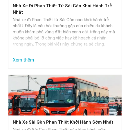
Phan
Nhà Xe Đi Phan Thiết Từ Sài Gòn Khởi Hành Trễ
Thiết
Nhất
–
Nhà xe đi Phan Thiết từ Sài Gòn nào khởi hành trễ
Lựa
nhất? Đây là câu hỏi thường gặp của nhiều du khách
muốn khám phá vùng đất biển xanh cát trắng này mà
Chọn
không phải bỏ lỡ công việc hay kế hoạch cá nhân
Hoàn
trong ngày. Trong bài viết này, chúng ta sẽ cùng…
Hảo
Cho
:
Xem thêm
Các
Nhà
Cặp
Xe
Đôi
Đi
Phan
Thiết
Từ
Sài
Nhà Xe Sài Gòn Phan Thiết Khởi Hành Sớm Nhất
Gòn
Nhà xe đi Sài Gòn Phan Thiết nào khởi hành sớm