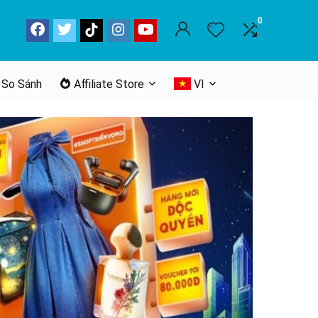
0
 So Sánh
Affiliate Store
VI