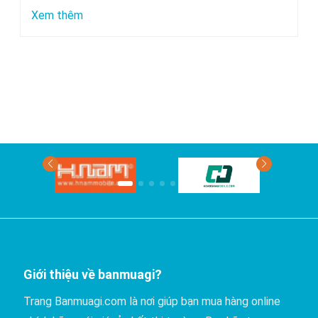
chuyển
:
Xem thêm
bằng
Xe
xe
nào
khách?
đi
Phan
Thiết
có
giá
rẻ
nhất?
Giới thiệu về banmuagi?
Trang Banmuagi.com là nơi giúp bạn mua hàng online