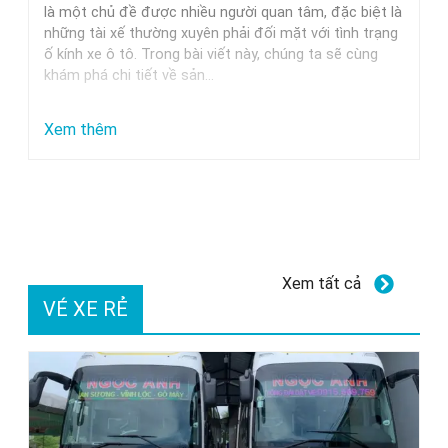
Trung
là một chủ đề được nhiều người quan tâm, đặc biệt là
những tài xế thường xuyên phải đối mặt với tình trạng
Nguyên,
ố kính xe ô tô. Trong bài viết này, chúng ta sẽ cùng
Milano
khám phá chi tiết về sản…
Và
Các
:
Xem thêm
Thương
Dung
Hiệu
dịch
Uy
tẩy
Tín
ố
kính
Xem tất cả
xe
VÉ XE RẺ
ô
tô
GETF1:
Hiệu
quả