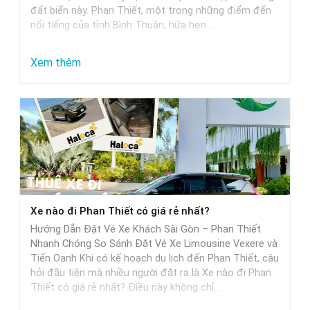
đất biển này. Phan Thiết, một trong những điểm đến
nổi tiếng của tỉnh Bình Thuận, hứa hẹn…
:
Xem thêm
Từ
Sài
Gòn
đi
Phan
Thiết
mất
Xe nào đi Phan Thiết có giá rẻ nhất?
bao
Hướng Dẫn Đặt Vé Xe Khách Sài Gòn – Phan Thiết
nhiêu
Nhanh Chóng So Sánh Đặt Vé Xe Limousine Vexere và
tiếng
Tiến Oanh Khi có kế hoạch du lịch đến Phan Thiết, câu
hỏi đầu tiên mà nhiều người đặt ra là Xe nào đi Phan
khi
Thiết có giá rẻ nhất? Điều này không chỉ…
di