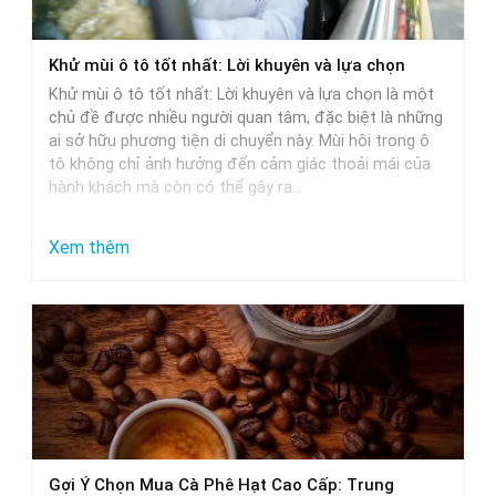
xe
ô
Khử mùi ô tô tốt nhất: Lời khuyên và lựa chọn
tô:
Khử mùi ô tô tốt nhất: Lời khuyên và lựa chọn là một
Giải
chủ đề được nhiều người quan tâm, đặc biệt là những
pháp
ai sở hữu phương tiện di chuyển này. Mùi hôi trong ô
tô không chỉ ảnh hưởng đến cảm giác thoải mái của
tối
hành khách mà còn có thể gây ra…
ưu
:
Xem thêm
Khử
mùi
ô
tô
tốt
nhất:
Lời
Gợi Ý Chọn Mua Cà Phê Hạt Cao Cấp: Trung
khuyên