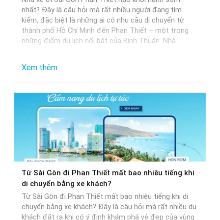
Khởi
nhất? Đây là câu hỏi mà rất nhiều người đang tìm
Hành
kiếm, đặc biệt là những ai có nhu cầu di chuyển từ
thành phố Hồ Chí Minh đến Phan Thiết – một trong
Trễ
những điểm du lịch nổi bật của Bình Thuận. Nhà…
Nhất
:
Xem thêm
Nhà
Xe
Sài
Gòn
Phan
Thiết
Khởi
Từ Sài Gòn đi Phan Thiết mất bao nhiêu tiếng khi
Hành
di chuyển bằng xe khách?
Sớm
Từ Sài Gòn đi Phan Thiết mất bao nhiêu tiếng khi di
Nhất
chuyển bằng xe khách? Đây là câu hỏi mà rất nhiều du
khách đặt ra khi có ý định khám phá vẻ đẹp của vùng