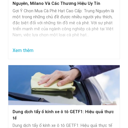
Nguyên, Milano Và Các Thương Hiệu Uy Tín
và
Gợi Ý Chọn Mua Cà Phê Hạt Cao Cấp: Trung Nguyên là
lựa
một trong những chủ đề được nhiều người yêu thích,
đặc biệt đối với những tín đồ mê cà phê. Với sự phát
chọn
triển mạnh mẽ của ngành công nghiệp cà phê tại Việt
Nam, việc lựa chọn một loại cà phê hạt…
:
Xem thêm
Gợi
Ý
Chọn
Mua
Cà
Phê
Hạt
Dung dịch tẩy ố kính xe ô tô GETF1: Hiệu quả thực
Cao
tế
Cấp:
Dung dịch tẩy ố kính xe ô tô GETF1: Hiệu quả thực tế