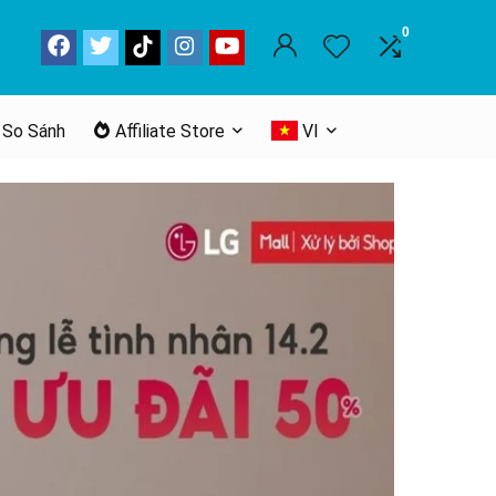
0
 So Sánh
Affiliate Store
VI