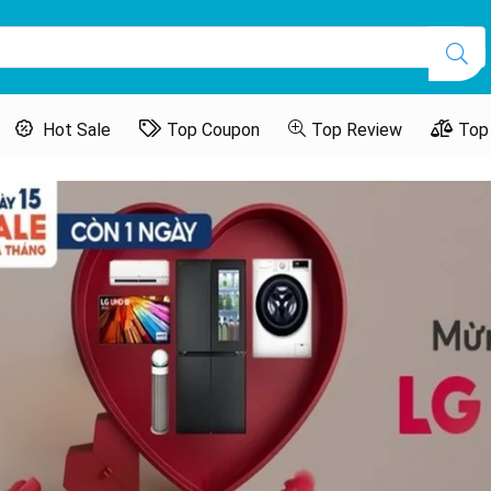
Hot Sale
Top Coupon
Top Review
Top