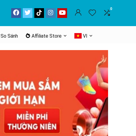
0
 So Sánh
Affiliate Store
VI